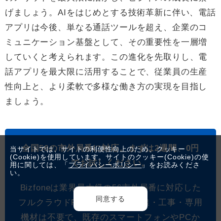
げましょう。AIをはじめとする技術革新に伴い、電話
アプリは今後、単なる通話ツールを超え、企業のコ
ミュニケーション基盤として、その重要性を一層増
していくと考えられます。この進化を先取りし、電
話アプリを最大限に活用することで、従業員の生産
性向上と、より柔軟で多様な働き方の実現を目指し
ましょう。
全国56の市外局番に対応。まずは2週間、0円
当サイトでは、サイトの利便性向上のため、クッキー
(Cookie)を使用しています。サイトのクッキー(Cookie)の使
でお試しください。
用に関しては、「
プライバシーポリシー
」をお読みくださ
い。
Bizfoneは業界最大級の56市外局番に対応した
同意する
フルクラウドPBXです。NTT回線・工事・専用
機材は不要で、既存のスマートフォンやPCか