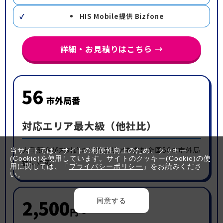
HIS Mobile提供 Bizfone
詳細・お見積りはこちら →
56
市外局番
対応エリア最大級（他社比）
大手競合が未対応の地方エリアも含む全国56の市外局
当サイトでは、サイトの利便性向上のため、クッキー
(Cookie)を使用しています。サイトのクッキー(Cookie)の使
番に対応
用に関しては、「
プライバシーポリシー
」をお読みくださ
い。
2,500
同意する
円〜