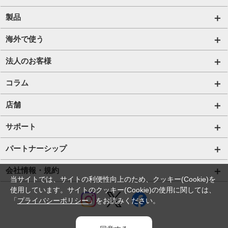
自由自在2.0プラン
法人のお客様トップページ
製品
ビタッ！プラン
海外短期レンタル HIS Wi-Fi
オンラインショップ
海外で使う
データ定額2.0プラン
国内外長期レンタル HIS Wi-Fi PLUS+
HIS Mobileケア
海外通信一覧
法人のお客様
販売終了したプラン
タブレットレンタル
海外短期レンタル HIS Wi-Fi
サービス一覧【法人】
コラム
携帯レンタル
国内外長期レンタル HIS Wi-Fi PLUS+
格安SIM【法人】
コラムTOP
店舗
Trip SIM(海外利用 プリペイド eSIM)
ご利用開始の流れ【法人】
格安SIMに関する記事
HISモバイル取扱店舗
サポート
プリペイドSIM
ご利用開始の流れ【個人事業主・その他団体】
Wi-Fiに関する記事
サポートトップページ
パートナーシップ
法人向け取扱端末
スマホ・タブレット端末に関する記事
SIMロック解除手続き
店舗型代理店募集
会社情報・規約
当サイトでは、サイトの利便性向上のため、クッキー(Cookie)を
Wi-Fiレンタル HIS Wi-Fi PLUS+ for Biz
お役立ち情報
プロファイル・APN設定の方法
アライアンス関係
使用しています。サイトのクッキー(Cookie)の使用に関しては、
会社情報
「
プライバシーポリシー
」をお読みください。
IoTソリューション
法人コラム
eSIMの設定方法
コラボ・提携関係
採用情報
ホテルDX