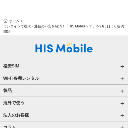
ホーム
ワンコインで端末・通信の不安を解消！「HIS Mobileケア」を9月1日より提供
開始
格安SIM
国内通信SIM一覧
Wi-Fi各種レンタル
自由自在2.0プラン
法人のお客様トップページ
製品
ビタッ！プラン
海外短期レンタル HIS Wi-Fi
オンラインショップ
海外で使う
データ定額2.0プラン
国内外長期レンタル HIS Wi-Fi PLUS+
HIS Mobileケア
海外通信一覧
法人のお客様
販売終了したプラン
タブレットレンタル
海外短期レンタル HIS Wi-Fi
サービス一覧【法人】
コラム