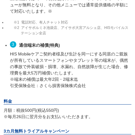
ューが無料となり、その他メニューでは通常提供価格の半額に
て対応いたします。※
電話対応、有人チャット対応
アイサポルミネ池袋店、アイサポ大宮アルシェ店、HISモバイルス
テーション全店
通信端末の補償(特典)
HIS Mobileケアご契約者様及び生計を同一にする同居のご親族
が所有しているスマートフォンやタブレット等の端末が、偶然
の事故で外装破損・損壊、水漏れ、自然故障が生じた場合、修
理費を最大5万円補償いたします。
※端末の補償は最大年2回・2端末迄
引受保険会社：さくら損害保険株式会社
料金
月額：税抜500円(税込550円)
※毎月26日に翌月分をお支払いいただきます。
3カ月無料トライアルキャンペーン