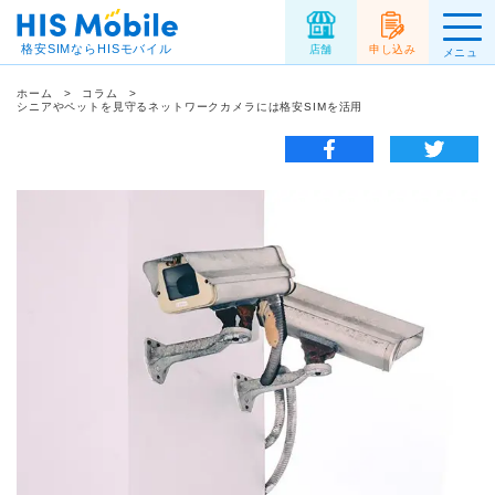
格安SIMならHISモバイル
店舗
申し込み
メニュ
ー
ホーム
コラム
シニアやペットを見守るネットワークカメラには格安SIMを活用