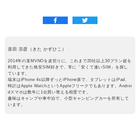
喜田 宗彦（きた かずひこ）
2014年の某MVNOを皮切りに、これまで20社以上30プラン超を
利用してきた格安SIM好きで、常に「安くて速いSIM」を探し
ています。
端末はiPhone 4s以降ずっとiPhone派で、タブレットはiPad、
時計はApple WatchというAppleフリークでもあります。Androi
dスマホは数年に1台買い替える程度です。
趣味はキャンプや車中泊で、小型キャンピングカーを所有して
います。