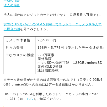
一般の場合
法人の場合
法人の場合はクレジットカードだけでなく、口座振替も可能です。
実際にHISモバイルのSIMを利用してネットワークカメラを導入す
る場合の例
を見てみましょう。
カメラ本体価格
2万5,800円
月々の費用
198円～5,775円（使用したデータ通信量
主なカメラの機能
220万画素
屋外防雨
microSDへ録画可能（128GBのmicroS
赤外線LED搭載
通話機能搭載
※データ通信量がかかるのは遠隔監視中のみです（目安：0.2GB/6
0分）。microSDへの録画にはデータ通信量はかかりません。
HISモバイルのSIMを利用したネットワークカメラの事例につい
て、詳しくは
こちら
をご確認ください。