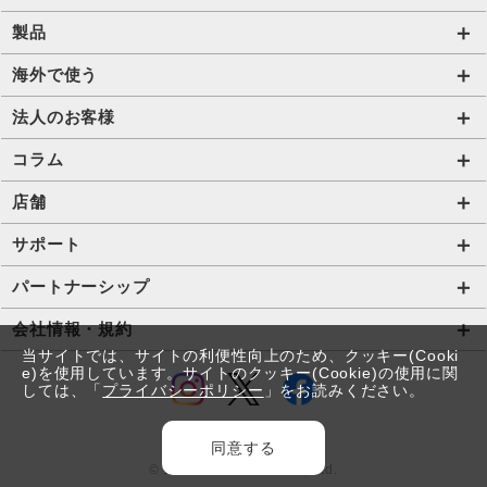
自由自在2.0プラン
法人のお客様トップページ
製品
ビタッ！プラン
海外短期レンタル HIS Wi-Fi
オンラインショップ
海外で使う
データ定額2.0プラン
国内外長期レンタル HIS Wi-Fi PLUS+
HIS Mobileケア
海外通信一覧
法人のお客様
販売終了したプラン
タブレットレンタル
海外短期レンタル HIS Wi-Fi
サービス一覧【法人】
コラム
携帯レンタル
国内外長期レンタル HIS Wi-Fi PLUS+
格安SIM【法人】
コラムTOP
店舗
Trip SIM(海外利用 プリペイド eSIM)
ご利用開始の流れ【法人】
格安SIMに関する記事
HISモバイル取扱店舗
サポート
プリペイドSIM
ご利用開始の流れ【個人事業主・その他団体】
Wi-Fiに関する記事
サポートトップページ
パートナーシップ
法人向け取扱端末
スマホ・タブレット端末に関する記事
SIMロック解除手続き
店舗型代理店募集
会社情報・規約
Wi-Fiレンタル HIS Wi-Fi PLUS+ for Biz
お役立ち情報
当サイトでは、サイトの利便性向上のため、クッキー(Cooki
プロファイル・APN設定の方法
アライアンス関係
会社情報
e)を使用しています。サイトのクッキー(Cookie)の使用に関
IoTソリューション
しては、「
プライバシーポリシー
」をお読みください。
法人コラム
eSIMの設定方法
コラボ・提携関係
採用情報
ホテルDX
個人情報の取り扱いについて
同意する
農業DX
© 2026 HIS Mobile Co., Ltd.
プライバシーポリシー