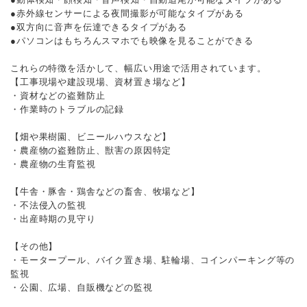
●赤外線センサーによる夜間撮影が可能なタイプがある
●双方向に音声を伝達できるタイプがある
●パソコンはもちろんスマホでも映像を見ることができる
これらの特徴を活かして、幅広い用途で活用されています。
【工事現場や建設現場、資材置き場など】
・資材などの盗難防止
・作業時のトラブルの記録
【畑や果樹園、ビニールハウスなど】
・農産物の盗難防止、獣害の原因特定
・農産物の生育監視
【牛舎・豚舎・鶏舎などの畜舎、牧場など】
・不法侵入の監視
・出産時期の見守り
【その他】
・モータープール、バイク置き場、駐輪場、コインパーキング等の
監視
・公園、広場、自販機などの監視