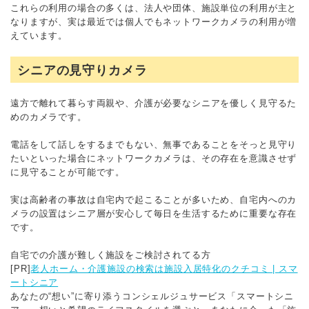
これらの利用の場合の多くは、法人や団体、施設単位の利用が主と
なりますが、実は最近では個人でもネットワークカメラの利用が増
えています。
シニアの見守りカメラ
遠方で離れて暮らす両親や、介護が必要なシニアを優しく見守るた
めのカメラです。
電話をして話しをするまでもない、無事であることをそっと見守り
たいといった場合にネットワークカメラは、その存在を意識させず
に見守ることが可能です。
実は高齢者の事故は自宅内で起こることが多いため、自宅内へのカ
メラの設置はシニア層が安心して毎日を生活するために重要な存在
です。
自宅での介護が難しく施設をご検討されてる方
[PR]
老人ホーム・介護施設の検索は施設入居特化のクチコミ | スマ
ートシニア
あなたの“想い”に寄り添うコンシェルジュサービス「スマートシニ