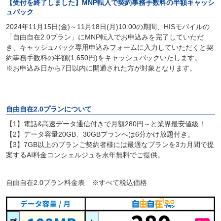
【受付を終了しました】MNP転入で契約事務手数料の半額キャッシ
ュバック
2024年11月15日(金)～11月18日(月)10:00の期間、HISモバイルの
「自由自在2.0プラン」にMNP転入でお申込みを完了していただ
き、キャッシュバック専用申込みフォームに入力していただくと契
約事務手数料の半額(1,650円)をキャッシュバックいたします。
※お申込み日から7日以内に開通された方が対象となります。
自由自在2.0プランについて
【1】電話&高速データ通信付きで月額280円～と業界最安値級！
【2】データ容量20GB、30GBプランへは6分かけ放題付き。
【3】7GB以上のプランご契約者様には最適なプランを3カ月間で提
案するAI料金コンシェルジュを永年無料でご提供。
自由自在2.0プラン料金表 ※すべて税込価格