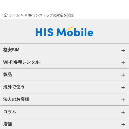
ホーム
MNPワンストップの対応を開始
格安SIM
国内通信SIM一覧
Wi-Fi各種レンタル
自由自在2.0プラン
法人のお客様トップページ
製品
ビタッ！プラン
海外短期レンタル HIS Wi-Fi
オンラインショップ
海外で使う
データ定額2.0プラン
国内外長期レンタル HIS Wi-Fi PLUS+
HIS Mobileケア
海外通信一覧
法人のお客様
販売終了したプラン
タブレットレンタル
海外短期レンタル HIS Wi-Fi
サービス一覧【法人】
コラム
携帯レンタル
国内外長期レンタル HIS Wi-Fi PLUS+
格安SIM【法人】
コラムTOP
店舗