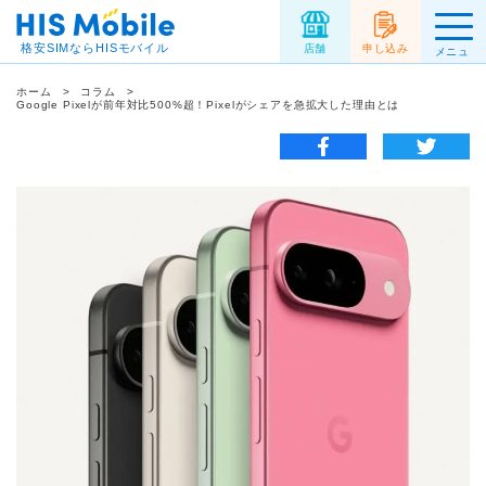
格安SIMならHISモバイル
店舗
申し込み
メニュ
ー
ホーム
コラム
Google Pixelが前年対比500%超！Pixelがシェアを急拡大した理由とは