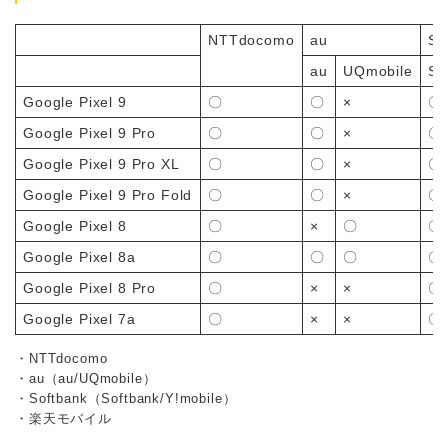
NTTdocomo
au
So
au
UQmobile
So
Google Pixel 9
〇
〇
×
〇
Google Pixel 9 Pro
〇
〇
×
〇
Google Pixel 9 Pro XL
〇
〇
×
〇
Google Pixel 9 Pro Fold
〇
〇
×
〇
Google Pixel 8
〇
×
〇
〇
Google Pixel 8a
〇
〇
〇
〇
Google Pixel 8 Pro
〇
×
×
〇
Google Pixel 7a
〇
×
×
〇
・NTTdocomo
・au（au/UQmobile）
・Softbank（Softbank/Y!mobile）
・楽天モバイル