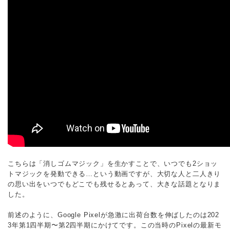
こちらは「消しゴムマジック」を生かすことで、いつでも2ショッ
トマジックを発動できる…という動画ですが、大切な人と二人きり
の思い出をいつでもどこでも残せるとあって、大きな話題となりま
した。
前述のように、Google Pixelが急激に出荷台数を伸ばしたのは202
3年第1四半期〜第2四半期にかけてです。この当時のPixelの最新モ