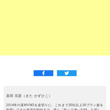
喜田 宗彦（きた かずひこ）
2014年の某MVNOを皮切りに、これまで20社以上30プラン超を
利用してきた格安SIM好きで、常に「安くて速いSIM」を探し