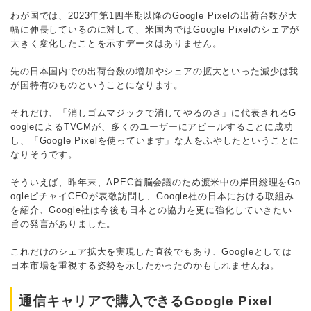
わが国では、2023年第1四半期以降のGoogle Pixelの出荷台数が大
幅に伸長しているのに対して、米国内ではGoogle Pixelのシェアが
大きく変化したことを示すデータはありません。
先の日本国内での出荷台数の増加やシェアの拡大といった減少は我
が国特有のものということになります。
それだけ、「消しゴムマジックで消してやるのさ」に代表されるG
oogleによるTVCMが、多くのユーザーにアピールすることに成功
し、「Google Pixelを使っています」な人をふやしたということに
なりそうです。
そういえば、昨年末、APEC首脳会議のため渡米中の岸田総理をGo
ogleピチャイCEOが表敬訪問し、Google社の日本における取組み
を紹介、Google社は今後も日本との協力を更に強化していきたい
旨の発言がありました。
これだけのシェア拡大を実現した直後でもあり、Googleとしては
日本市場を重視する姿勢を示したかったのかもしれませんね。
通信キャリアで購入できるGoogle Pixel