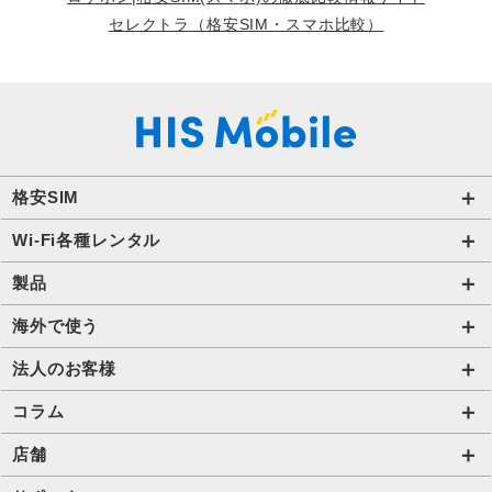
セレクトラ（格安SIM・スマホ比較）
格安SIM
国内通信SIM一覧
Wi-Fi各種レンタル
自由自在2.0プラン
法人のお客様トップページ
製品
ビタッ！プラン
海外短期レンタル HIS Wi-Fi
オンラインショップ
海外で使う
データ定額2.0プラン
国内外長期レンタル HIS Wi-Fi PLUS+
HIS Mobileケア
海外通信一覧
法人のお客様
販売終了したプラン
タブレットレンタル
海外短期レンタル HIS Wi-Fi
サービス一覧【法人】
コラム
携帯レンタル
国内外長期レンタル HIS Wi-Fi PLUS+
格安SIM【法人】
コラムTOP
店舗
Trip SIM(海外利用 プリペイド eSIM)
ご利用開始の流れ【法人】
格安SIMに関する記事