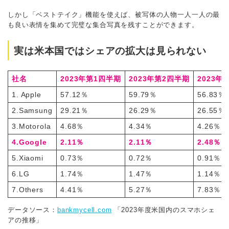
しかし「ベストテイク」機能を使えば、被写体の人物一人一人の最
も良い表情を集めて完璧な集合写真を残すことができます。
実は米本国ではシェアの拡大は見られない
社名
2023年第1四半期
2023年第2四半期
2023年
1. Apple
57.12％
59.79％
56.83％
2.Samsung
29.21％
26.29％
26.55％
3.Motorola
4.68％
4.34％
4.26％
4.Google
2.11％
2.11％
2.48％
5.Xiaomi
0.73％
0.72％
0.91％
6.LG
1.74％
1.47％
1.14％
7.Others
4.41％
5.27％
7.83％
データソース：
bankmycell.com
「2023年度米国内のスマホシェ
アの推移」