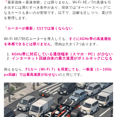
「
最新規格＝最速体験」とは限りません。Wi-Fi 6E／7の真価を引
き出すには満たすべき条件があり、現状では“オーバースペック”に
なるケースも多いのが実情です。以下で、誤解を正しつつ、選び方
を整理します。
「ルーターが最新」だけでは速くならない
Wi-Fi 6E/7対応ルーターを導入しても、
すぐに6GHz帯の高速通信
を体感できるとは限りません
。理由は大きく2つあります。
6GHz帯に対応している通信端末（スマホ・PC）が少ない
インターネット回線自体の最大速度がボトルネックになる
例えるなら、
F1カー（Wi-Fi 7）を用意しても、一般道（1～10Gb
ps回線）では最高速度が出せない
のと同じです。