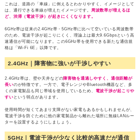
これは、道路の「車線」に例えるとわかりやすく、イメージとして
は、通行できる車線が増えたイメージです。
周波数帯が増えるほ
ど、渋滞（電波干渉）が起きにくくなります。
6GHz帯は従来の2.4GHz帯・5GHz帯に比べて空いている周波数帯
のため、電波干渉が起こりにくく、理論上は最大9.6Gbpsという高
速通信が可能になります。この6GHz帯を使用できる新たな通信規
格は「Wi-Fi 6E」以降です。
2.4GHz｜障害物に強いが干渉しやすい
2.4GHz帯は、壁や天井などの
障害物を通過しやすく、通信距離が
長い
のが特徴です。一方で、電子レンジやBluetooth機器など、多
くの家電製品も同じ帯域を使用しているため、
電波干渉が起こりや
すい
という弱点があります。
使用時間が短くてあまり支障がない家電もあるかもしれませんが、
電波干渉を防ぐために他の家電製品から離れた場所に無線LANルー
ターを設置するようにしましょう。
5GHz｜電波干渉が少なく比較的高速だが通信