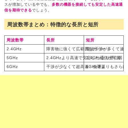
スが増加している中でも、
多数の機器を接続しても安定した高速通
信を期待できる
でしょう。
周波数帯まとめ：特徴的な長所と短所
周波数帯
長所
短所
2.4GHz
障害物に強くて広範囲をカバー
電波干渉が多くて速
5GHz
2.4GHzより高速で安定した通信が可能
2.4GHzより壁に弱
6GHz
干渉が少なくて超高速・低遅延
5GHz帯よりもさら