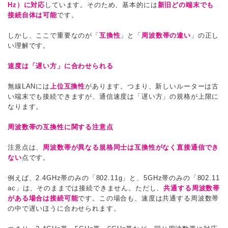
Hz）に対応
しています。そのため、基本的には
新旧どの端末でも
接続自体は可能
です。
しかし、ここで重要なのが「
互換性
」と「
周波数帯の違い
」の正し
い理解です。
速度は「遅い方」に合わせられる
無線LANには
上位互換性
があります。つまり、新しいルーターは古
い端末でも接続できますが、通信速度は「遅い方」の規格が上限に
なります。
周波数帯の互換性に関する注意点
注意点は、
周波数帯が異なる規格同士は互換性がなく直接通信でき
ない
点です。
例えば、2.4GHz帯のみの「802.11g」と、5GHz帯のみの「802.11
ac」は、そのままでは接続できません。ただし、
共通する周波数帯
がある場合は接続可能
です。この場合も、速度は共通する周波数帯
の中で遅いほうに合わせられます。