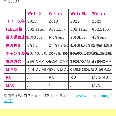
てください。
Wi-Fi 5
Wi-Fi 6
Wi-Fi 6E
Wi-Fi 7
リリース年
2013
2019
2022
2023
IEEE規格
802.11ac
802.11ax
802.11ax
802.11be
最大通信速度
6.9Gbps
9.6Gbps
9.6Gbps
46Gbps
周波数帯
5GHz
2.4GHz/5GHz
2.4GHz/5GHz/6GHz
2.4GHz/5GH
チャンネル幅
20, 40, 80, 80+80, 160MHz
20, 40, 80, 80+80, 160MHz
20, 40, 80, 80+80, 160
最大320MHz
変調方式
256-QAM OFDM
1024-QAM OFDMA
1024-QAM OFDMA
4096-QAM 
MIMO
4×4 DL MIMO
8×8 UL/DL MU-MIMO
8×8 UL/DL MU-MIMO
16×16 UL/D
RU
/
RU
RU
Multi-RU
MAC
/
/
/
MLO
引用元：Wi-Fi 7とは？ | TP-Link 日本
https://www.tp-link.com/jp/
wifi7/