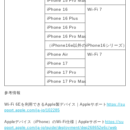
iPhone 15 Pro Max
iPhone 16
Wi-Fi 7
iPhone 16 Plus
iPhone 16 Pro
iPhone 16 Pro Max
（iPhone16e以外のiPhone16シリーズ）
iPhone Air
Wi-Fi 7
iPhone 17
iPhone 17 Pro
iPhone 17 Pro Max
参考情報
Wi-Fi 6Eを利用できるApple製デバイス｜Appleサポート
https://su
pport.apple.com/ja-jp/102285
Appleデバイス（iPhone）のWi-Fi仕様｜Appleサポート
https://su
pport.apple.com/ja-jp/guide/deployment/dep268652e6c/web