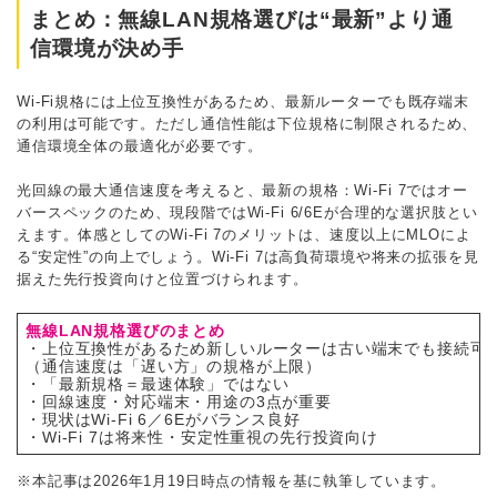
まとめ：無線LAN規格選びは“最新”より通
信環境が決め手
Wi-Fi規格には上位互換性があるため、最新ルーターでも既存端末
の利用は可能です。ただし通信性能は下位規格に制限されるため、
通信環境全体の最適化が必要です。
光回線の最大通信速度を考えると、最新の規格：Wi-Fi 7ではオー
バースペックのため、現段階ではWi-Fi 6/6Eが合理的な選択肢とい
えます。体感としてのWi-Fi 7のメリットは、速度以上にMLOによ
る“安定性”の向上でしょう。Wi-Fi 7は高負荷環境や将来の拡張を見
据えた先行投資向けと位置づけられます。
無線LAN規格選びのまとめ
・上位互換性があるため新しいルーターは古い端末でも接続可
（通信速度は「遅い方」の規格が上限）
・「最新規格＝最速体験」ではない
・回線速度・対応端末・用途の3点が重要
・現状はWi-Fi 6／6Eがバランス良好
・Wi-Fi 7は将来性・安定性重視の先行投資向け
※本記事は2026年1月19日時点の情報を基に執筆しています。