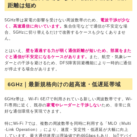
距離は短め
5GHz帯は家電の影響を受けない周波数帯のため、
電波干渉が少な
く、高速通信に向いています。
集合住宅などで通信が不安定な場
合、5GHzに切り替えるだけで改善するケースも少なくありませ
ん。
とはいえ、
壁を通過する力が弱く通信距離が短いため、部屋をまた
ぐと通信が不安定になるケースがあります。
また、航空・気象レー
ダーとの干渉を避けるため、DFS障害回避機能により一時的に通信
が停止する場合があります。
6GHz｜最新規格向けの超高速・低遅延帯域
6GHz帯は、Wi-Fi 6E/7で利用されている新しい周波数帯です。Wi-
Fi専用に近く、既存の
家電やレーダーと干渉しない
ため、非常に良
好な通信環境を実現できます。
特にWi-Fi 7では、複数の周波数帯を同時に利用する「MLO（Multi
-Link Operation）」により、速度・安定性・低遅延が大幅に向上
しています。最大通信速度は理論値で約46Gbpsもあり、IoTデバイ