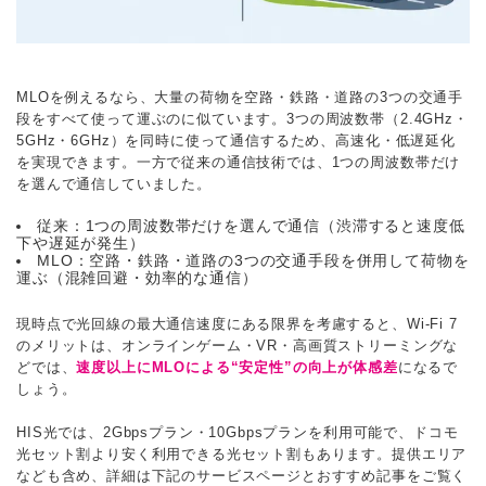
MLOを例えるなら、大量の荷物を空路・鉄路・道路の3つの交通手
段をすべて使って運ぶのに似ています。3つの周波数帯（2.4GHz・
5GHz・6GHz）を同時に使って通信するため、高速化・低遅延化
を実現できます。一方で従来の通信技術では、1つの周波数帯だけ
を選んで通信していました。
従来：1つの周波数帯だけを選んで通信（渋滞すると速度低
下や遅延が発生）
MLO：空路・鉄路・道路の3つの交通手段を併用して荷物を
運ぶ（混雑回避・効率的な通信）
現時点で光回線の最大通信速度にある限界を考慮すると、Wi-Fi 7
のメリットは、オンラインゲーム・VR・高画質ストリーミングな
どでは、
速度以上にMLOによる“安定性”の向上が体感差
になるで
しょう。
HIS光では、2Gbpsプラン・10Gbpsプランを利用可能で、ドコモ
光セット割より安く利用できる光セット割もあります。提供エリア
なども含め、詳細は下記のサービスページとおすすめ記事をご覧く