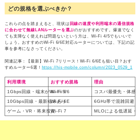
どの規格を選ぶべきか？
これらの点を踏まえると、現状は
回線の速度や利用端末の通信規格
に合わせて無線LANルーターを選ぶ
のがおすすめです。爆速でなく
ても支障なく使えれば問題ないという方は、Wi-Fi 4/5でもいいで
しょう。おすすめのWi-Fi 6/6E対応ルーターについては、下記の記
事を参考になさってください。
関連記事：【最新】Wi-Fi 7リリース！Wi-Fi 6/6Eも狙い目？おす
すめルーター6選！
https://his-mobile.com/column/2023_0529_1
利用環境
おすすめ規格
理由
1Gbps回線・端末がWi-Fi 5/6
Wi-Fi 6
コスパ最優先・体感
10Gbps回線・最新端末あり
Wi-Fi 6E
6GHz帯で混雑回避
ゲーム・VR・将来投資
Wi-Fi 7
MLOによる低遅延・