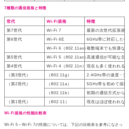
7種類の通信規格と特徴
世代
Wi-Fi規格
特徴
第7世代
Wi-Fi 7
最新の次世代拡張規
第6世代
Wi-Fi 6E
6GHz帯に対応した
Wi-Fi 6（802.11ax）
複数端末でも快適な
第5世代
Wi-Fi 5（802.11ac）
高速通信が可能な主
第4世代
Wi-Fi 4（802.11n）
現在も多く使われる
（第3世代）
（802.11g）
2.4GHz帯の速度・
（第2世代）
（802.11a）
5GHz帯を初めて採
（802.11b）
初期の通信方式から最
（第1世代）
（802.11）
現在はほぼ使われな
Wi-Fi規格の性能比較表
Wi-Fi 5～Wi-Fi 7の性能については、下記の比較表を参考になさっ