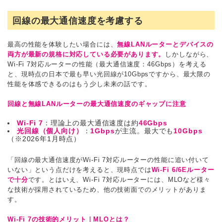
回線の最大通信速度を考慮する
最高の性能を体験したい場合には、
無線LANルーターとデバイスの
両方が最新の規格に対応している必要があります。
しかしながら、
Wi-Fi 7対応ルーターの性能（最大通信速度：46Gbps）を考える
と、現時点の日本で最も早い光回線が10Gbpsですから、最大限の
性能を体感できるのはもう少し未来の話です。
回線と無線LANルーターの最大通信速度のギャップに注意
Wi-Fi 7
：理論上の最大通信速度は約
46Gbps
光回線（個人向け）
：
1Gbps
が主流。最大でも
10Gbps
（※2026年1月時点）
「回線の最大通信速度がWi-Fi 7対応ルーターの性能に追い付いて
いない」という点だけを考えると、現時点では
Wi-Fi 6/6Eルーター
で十分
です。とはいえ、Wi-Fi 7対応ルーターには、MLOなど様々
な技術が採用されているため、他の技術面でのメリットがありま
す。
Wi-Fi 7の技術的メリット｜MLOとは？