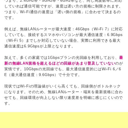
つまり、2.4GHz帯・5GHz帯・6GHz帯など、同じ周波数帯に対応
していれば通信可能ですが、速度は遅い方の規格に制限されます。
つまり、Wi-Fi通信の速度は「遅い側の規格」に合わせて決まるの
です。
例えば、無線LANルーターが最大速度：46Gbps（Wi-Fi 7）に対応
していても、接続するスマホやパソコンが最大通信速度：6.9Gbps
（Wi-Fi 5）までしか対応していない場合、実際に利用できる最大
通信速度は6.9Gbpsが上限となります。
加えて、多くの家庭では1Gbpsプランの光回線を利用しており、
最
新の無線LAN規格を超えるほどの回線があまり普及していない
のが
実情です。10Gbpsの光回線でも、最大通信速度的にはWi-Fi 6／6
E（最大通信速度：9.6Gbps）で十分です。
現状ではWi-Fiの理論値がいくら高くても、回線側がボトルネック
になります。そのため、無線LANルーター・端末を最新規格に合わ
せても、回線環境が向上しない限り速度差を明確に感じにくいので
す。