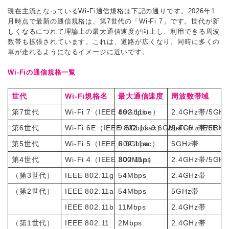
現在主流となっているWi-Fi通信規格は下記の通りです。2026年1
月時点で最新の通信規格は、第7世代の「Wi-Fi 7」です。世代が新
しくなるにつれて理論上の最大通信速度が向上し、利用できる周波
数帯も拡張されています。これは、道路が広くなり、同時に多くの
車が走れるようになるイメージに近いです。
Wi-Fiの通信規格一覧
世代
Wi-Fi規格名
最大通信速度
周波数帯域
第7世代
Wi-Fi 7（IEEE 802.11be）
46Gbps
2.4GHz帯/5GH
第6世代
Wi-Fi 6E（IEEE 802.11ax） Wi-Fi 6（IEEE 8
9.6Gbps 9.6Gbps
2.4GHz帯/5GH
第5世代
Wi-Fi 5（IEEE 802.11ac）
6.9Gbps
5GHz帯
第4世代
Wi-Fi 4（IEEE 802.11n）
300Mbps
2.4GHz帯/5GH
（第3世代）
IEEE 802.11g
54Mbps
2.4GHz帯
（第2世代）
IEEE 802.11a
54Mbps
5GHz帯
IEEE 802.11b
11Mbps
2.4GHz帯
（第1世代）
IEEE 802.11
2Mbps
2.4GHz帯