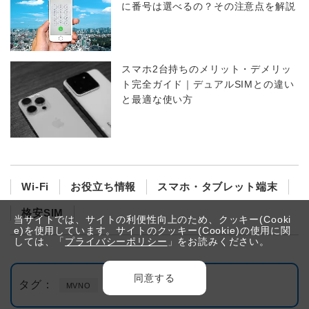
に番号は選べるの？その注意点を解説
スマホ2台持ちのメリット・デメリッ
ト完全ガイド｜デュアルSIMとの違い
と最適な使い方
Wi-Fi
お役立ち情報
スマホ・タブレット端末
格安SIM
当サイトでは、サイトの利便性向上のため、クッキー(Cooki
e)を使用しています。サイトのクッキー(Cookie)の使用に関
しては、「
プライバシーポリシー
」をお読みください。
同意する
タグ：
MVNO
乗り換え