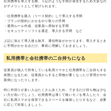
社用携帯を導入する際、下記のような手間が発生するため大変なの
がデメリットとして挙げられます。
・社用携帯を購入（リース契約）して導入する手間
・プランの契約にかかるやり取りの手間
・運用ルール作成、従業員へ周知する手間
・セキュリティソフトを選定、導入する手間 など
上記に加えて導入後も毎月、通信料金がかかります。導入するとき
に手間がかかる点だけ、事前に理解しておきましょう。
私用携帯と会社携帯の二台持ちになる
従業員が個人で所有している私用スマホと社用携帯を二台持ちする
状態になるため、従業員からすると荷物が重くなったり管理がやや
面倒になったりします。
特に外回りが多い人はたくさん歩くため、できるだけ持ち物は少な
い方が良いでしょう。社用携帯は薄くて軽いモノを導入したり、会
社に私用スマホを保管できるスペースを確保したりするなど、必要
に応じて対策しましょう。