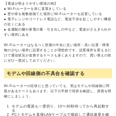
【電波が弱まりやすい環境の例】
● Wi-Fiルーターを床に直置きしている
● 壁や扉を複数枚隔てた場所にWi-Fiルーターを設置している
● 電子レンジやコードレス電話など、電波干渉を起こしやすい機器
の近くにある
● 金属製の棚や家電の裏・引き出しの中など、電波がさえぎられや
すい場所にある
Wi-Fiルーターはなるべく部屋の中央に近い場所・高い位置・障害
物の少ない場所に設置することが理想的です。設置場所を変えるだ
けで通信状況が改善するケースも多くありますので、買い替えの前
にぜひ一度試してみてください。
モデムや回線側の不具合を確認する
Wi-Fiルーターの症状だと思っていても、実はモデムや回線側に問
題があるケースもあります。以下の手順で現状を確認し、原因を明
確にしましょう。
モデムの電源も一度切り、10〜30秒待ってから再起動す
る
PCとモデムを直接LANケーブルで接続して通信速度を確