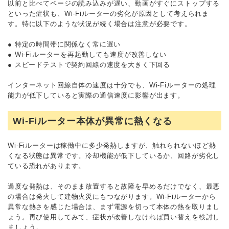
以前と比べてページの読み込みが遅い、動画がすぐにストップする
といった症状も、Wi-Fiルーターの劣化が原因として考えられま
す。特に以下のような状況が続く場合は注意が必要です。
● 特定の時間帯に関係なく常に遅い
● Wi-Fiルーターを再起動しても速度が改善しない
● スピードテストで契約回線の速度を大きく下回る
インターネット回線自体の速度は十分でも、Wi-Fiルーターの処理
能力が低下していると実際の通信速度に影響が出ます。
Wi-Fiルーター本体が異常に熱くなる
Wi-Fiルーターは稼働中に多少発熱しますが、触れられないほど熱
くなる状態は異常です。冷却機能が低下しているか、回路が劣化し
ている恐れがあります。
過度な発熱は、そのまま放置すると故障を早めるだけでなく、最悪
の場合は発火して建物火災にもつながります。Wi-Fiルーターから
異常な熱さを感じた場合は、まず電源を切って本体の熱を取りまし
ょう。再び使用してみて、症状が改善しなければ買い替えを検討し
ましょう。