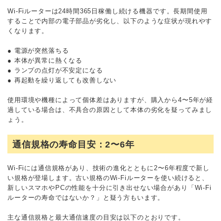
Wi-Fiルーターは24時間365日稼働し続ける機器です。長期間使用
することで内部の電子部品が劣化し、以下のような症状が現れやす
くなります。
● 電源が突然落ちる
● 本体が異常に熱くなる
● ランプの点灯が不安定になる
● 再起動を繰り返しても改善しない
使用環境や機種によって個体差はありますが、購入から4〜5年が経
過している場合は、不具合の原因として本体の劣化を疑ってみまし
ょう。
通信規格の寿命目安：2〜6年
Wi-Fiには通信規格があり、技術の進化とともに2〜6年程度で新し
い規格が登場します。古い規格のWi-Fiルーターを使い続けると、
新しいスマホやPCの性能を十分に引き出せない場合があり「Wi-Fi
ルーターの寿命ではないか？」と疑う方もいます。
主な通信規格と最大通信速度の目安は以下のとおりです。