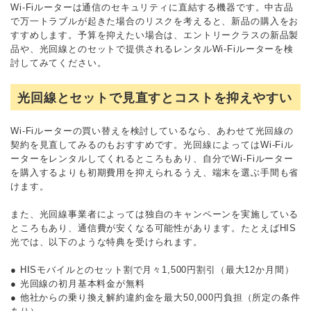
Wi-Fiルーターは通信のセキュリティに直結する機器です。中古品
で万一トラブルが起きた場合のリスクを考えると、新品の購入をお
すすめします。予算を抑えたい場合は、エントリークラスの新品製
品や、光回線とのセットで提供されるレンタルWi-Fiルーターを検
討してみてください。
光回線とセットで見直すとコストを抑えやすい
Wi-Fiルーターの買い替えを検討しているなら、あわせて光回線の
契約を見直してみるのもおすすめです。光回線によってはWi-Fiル
ーターをレンタルしてくれるところもあり、自分でWi-Fiルーター
を購入するよりも初期費用を抑えられるうえ、端末を選ぶ手間も省
けます。
また、光回線事業者によっては独自のキャンペーンを実施している
ところもあり、通信費が安くなる可能性があります。たとえばHIS
光では、以下のような特典を受けられます。
● HISモバイルとのセット割で月々1,500円割引（最大12か月間）
● 光回線の初月基本料金が無料
● 他社からの乗り換え解約違約金を最大50,000円負担（所定の条件