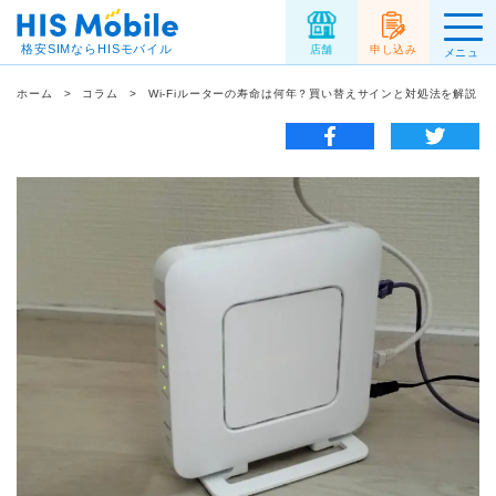
格安SIMならHISモバイル
店舗
申し込み
メニュ
ー
ホーム
コラム
Wi-Fiルーターの寿命は何年？買い替えサインと対処法を解説