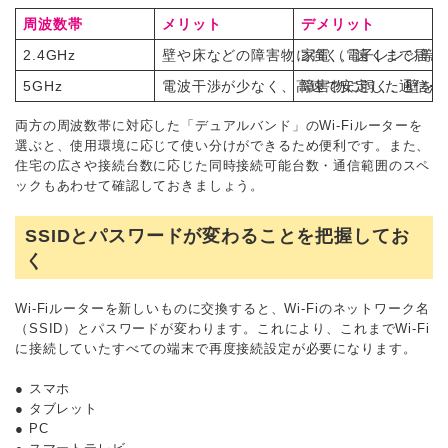
周波数帯
メリット
デメリット
2.4GHz
壁や床などの障害物に強く、遠くまで届き
家電（電子レンジ等
5GHz
電波干渉が少なく、高速で安定した通信が
障害物に弱く、壁を
両方の周波数帯に対応した「デュアルバンド」のWi-Fiルーターを
選ぶと、使用環境に応じて使い分けができるため便利です。また、
住宅の広さや接続台数に応じた同時接続可能台数・通信範囲のスペ
ックもあわせて確認しておきましょう。
SSIDとパスワードが変わることを把握してお
く
Wi-Fiルーターを新しいものに交換すると、Wi-Fiのネットワーク名
（SSID）とパスワードが変わります。これにより、これまでWi-Fi
に接続していたすべての端末で再度接続設定が必要になります。
● スマホ
● タブレット
● PC