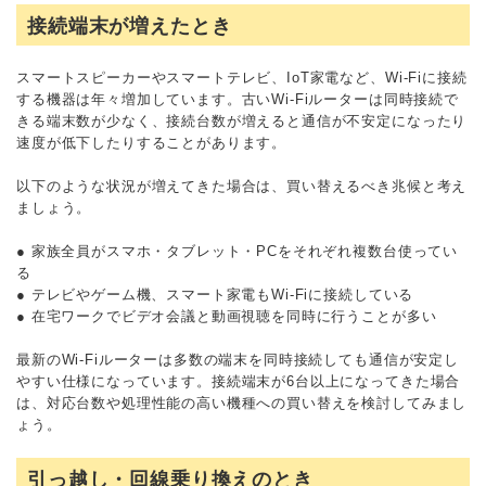
接続端末が増えたとき
スマートスピーカーやスマートテレビ、IoT家電など、Wi-Fiに接続
する機器は年々増加しています。古いWi-Fiルーターは同時接続で
きる端末数が少なく、接続台数が増えると通信が不安定になったり
速度が低下したりすることがあります。
以下のような状況が増えてきた場合は、買い替えるべき兆候と考え
ましょう。
● 家族全員がスマホ・タブレット・PCをそれぞれ複数台使ってい
る
● テレビやゲーム機、スマート家電もWi-Fiに接続している
● 在宅ワークでビデオ会議と動画視聴を同時に行うことが多い
最新のWi-Fiルーターは多数の端末を同時接続しても通信が安定し
やすい仕様になっています。接続端末が6台以上になってきた場合
は、対応台数や処理性能の高い機種への買い替えを検討してみまし
ょう。
引っ越し・回線乗り換えのとき