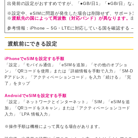
出発前の設定がおすすめですが、「●GB/日​1​」「●GB/日
※設定中、eSIMに問題が発生した場合は削除せず、サポート窓
※
渡航先の国によって周波数（対応バンド）が異なります。
出
参考情報：
iPhone – 5G・LTEに対応している国を確認する – Ap
渡航前にできる設定
iPhoneでeSIMを設定する手順
「設定」
「モバイル通信」
「eSIMを追加」
「その他のオプショ
ン」
「QRコードを使用」または「詳細情報を手動で入力」
「SM-D
Pアドレス」「アクティベーションコード」を入力
「続ける」
「完
了」をタップ
AndroidでeSIMを設定する手順
「設定」
「ネットワークとインターネット」
「SIM」
「eSIMを追
加」
「QRコードをスキャン」または「アクティベーションコード
入力」
「LPA 情報入力」
※操作手順は機種によって異なる場合があります。