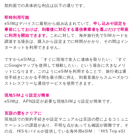
契約面での具体的な利点は以下の通りです。
即時利用可能
eSIMはデバイスに最初から組み込まれていて、
申し込みや設定を
事前にしておけば、到着後に対応する通信事業者を選ぶだけで即座
に利用を開始できます。
これに対して、海外旅行先でSIMカードを
調達する場合は、購入から設定までに時間がかかり、その間はイン
ターネットを利用できません。
ですからeSIMは、「すぐに現地で友人に連絡を取りたい」「すぐ
にGoogleマップを使用して移動したい」という場合に大きなメリ
ットになります。このようにeSIMを利用することで、旅行者は通
信手続きにかかる手間を最小限に抑え、到着直後からスムーズかつ
ストレスフリーな通信サービスを使用できます。
現地SIMより設定が簡単
eSIMは、APN設定が必要な現地SIMより設定が簡単です。
言語の壁をクリアに
現地語での契約手続きや設定マニュアルは言語の壁によるコミュニ
ケーションの課題があり、不明な点があっても確認が困難です。そ
の点、HISモバイルが提供している海外用eSIM：「HIS Trip eSI