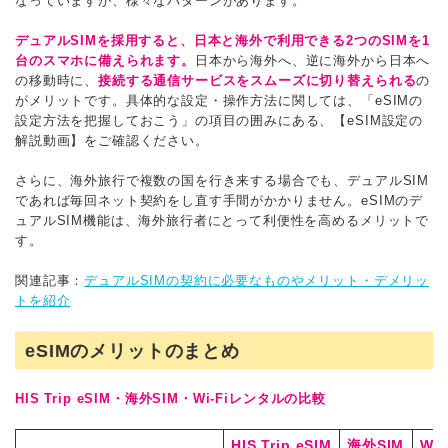
なっていますが、様々なパターンがあります。
デュアルSIMを採用すると、日本と海外で利用できる2つのSIMを1
台のスマホに備えられます。
日本から海外へ、逆に海外から日本へ
の移動時に、
接続する通信サービスをスムーズに切り替えられる
の
がメリットです。具体的な設定・操作方法に関しては、「eSIMの
設定方法を把握しておこう」の項目の囲みにある、【eSIM設定の
解説動画】をご確認ください。
さらに、海外旅行で複数の国を行き来する場合でも、デュアルSIM
であれば毎回ネット契約をし直す手間がかかりません。eSIMのデ
ュアルSIM機能は、海外旅行者にとって利便性を高めるメリットで
す。
関連記事：
デュアルSIMの契約に必要なものやメリット・デメリッ
トを紹介
eSIMのメリットのまとめ
HIS Trip eSIM・海外SIM・Wi-Fiレンタルの比較
HIS Trip eSIM
海外SIM
Wi