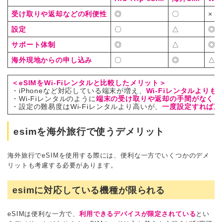
受け取りや返却などの利便性
◎
〇
×
設定
〇
△
◎
サポート体制
◎
△
◎
海外現地からの申し込み
〇
◎
△
＜eSIMをWi-Fiレンタルと比較したメリット＞
・iPhoneなど対応している端末が増え、
Wi-Fiレンタルより
・Wi-Fiレンタルのように
端末の受け取りや返却の手間がなく、
・設定の難易度はWi-Fiレンタルより高いが、
一度設定すれば次
esimを海外旅行で使うデメリット
海外旅行でeSIMを使用する際には、便利な一方でいくつかのデメ
リットも考慮する必要があります。
esimに対応している機種が限られる
eSIMは便利な一方で、
利用できるデバイスが限定されている
とい