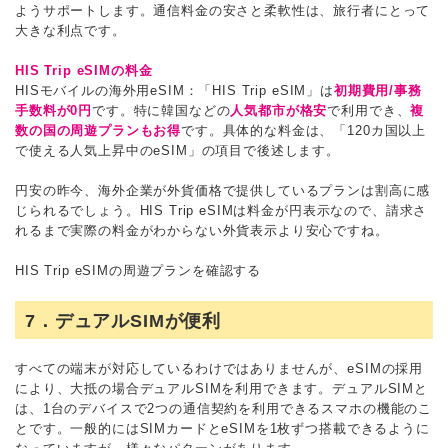
ようサポートします。通信料金の安さと柔軟性は、旅行者にとって
大きな利点です。
HIS Trip eSIMの料金
HISモバイルの海外用eSIM：「HIS Trip eSIM」は
初期費用/事務
手数料が0円
です。特に韓国などの
人気都市が格安
で利用でき、
複
数の国の周遊プランもお得
です。具体的な料金は、「120カ国以上
で使える人気上昇中のeSIM」の項目で後述します。
円安の昨今、海外企業が外貨価格で提供しているプランは割高に感
じられるでしょう。HIS Trip eSIMは料金が円表示なので、請求さ
れるまで実際の料金がわからない外貨表示より安心ですね。
HIS Trip eSIMの周遊プランを確認する
7．デュアルSIMが便利
すべての端末が対応しているわけではありませんが、eSIMの採用
により、大抵の場合デュアルSIMを利用できます。デュアルSIMと
は、1台のデバイスで2つの通信契約を利用できるスマホの機能のこ
とです。一般的にはSIMカードとeSIMを1枚ずつ搭載できるように