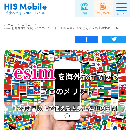
格安SIMならHISモバイル
店舗
申し込み
メニュ
ー
ホーム
コラム
esimを海外旅行で使う7つのメリット｜120カ国以上で使える人気上昇中のeSIM