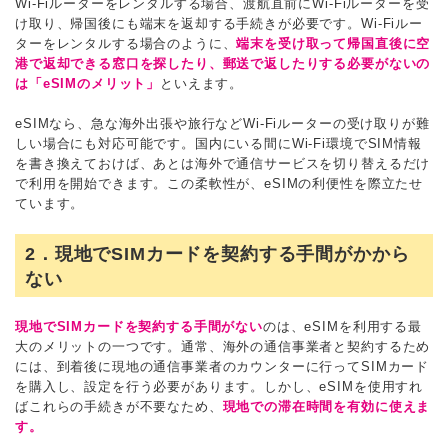
Wi-Fiルーターをレンタルする場合、渡航直前にWi-Fiルーターを受
け取り、帰国後にも端末を返却する手続きが必要です。Wi-Fiルー
ターをレンタルする場合のように、
端末を受け取って帰国直後に空
港で返却できる窓口を探したり、郵送で返したりする必要がないの
は「eSIMのメリット」
といえます。
eSIMなら、急な海外出張や旅行などWi-Fiルーターの受け取りが難
しい場合にも対応可能です。国内にいる間にWi-Fi環境でSIM情報
を書き換えておけば、あとは海外で通信サービスを切り替えるだけ
で利用を開始できます。この柔軟性が、eSIMの利便性を際立たせ
ています。
2．現地でSIMカードを契約する手間がかから
ない
現地でSIMカードを契約する手間がない
のは、eSIMを利用する最
大のメリットの一つです。通常、海外の通信事業者と契約するため
には、到着後に現地の通信事業者のカウンターに行ってSIMカード
を購入し、設定を行う必要があります。しかし、eSIMを使用すれ
ばこれらの手続きが不要なため、
現地での滞在時間を有効に使えま
す。