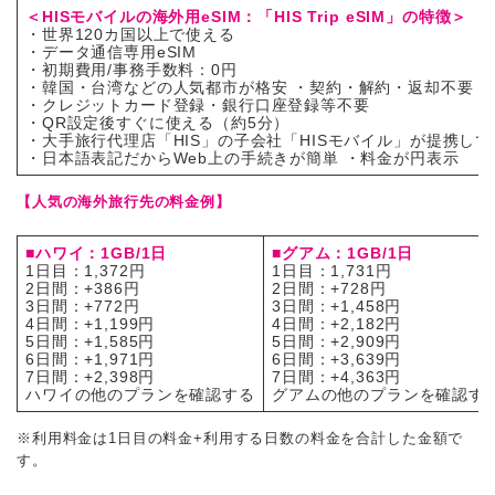
＜HISモバイルの海外用eSIM：「HIS Trip eSIM」の特徴＞
・世界120カ国以上で使える
・データ通信専用eSIM
・初期費用/事務手数料：0円
・韓国・台湾などの人気都市が格安 ・契約・解約・返却不要（
・クレジットカード登録・銀行口座登録等不要
・QR設定後すぐに使える（約5分）
・大手旅行代理店「HIS」の子会社「HISモバイル」が提携し
・日本語表記だからWeb上の手続きが簡単 ・料金が円表示
【人気の海外旅行先の料金例】
■ハワイ：1GB/1日
■グアム：1GB/1日
1日目：1,372円
1日目：1,731円
2日間：+386円
2日間：+728円
3日間：+772円
3日間：+1,458円
4日間：+1,199円
4日間：+2,182円
5日間：+1,585円
5日間：+2,909円
6日間：+1,971円
6日間：+3,639円
7日間：+2,398円
7日間：+4,363円
ハワイの他のプランを確認する
グアムの他のプランを確認す
※利用料金は1日目の料金+利用する日数の料金を合計した金額で
す。