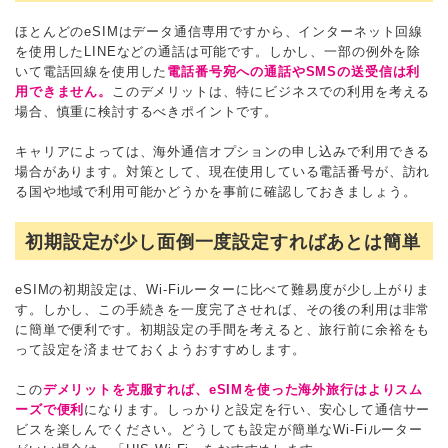
ほとんどのeSIMはデータ通信専用ですから、インターネット回線
を使用したLINEなどの通話は可能です。しかし、一部の例外を除
いて電話回線を使用した
電話番号宛への通話やSMSの送受信は利
用できません。
このデメリットは、特にビジネスでの利用を考える
場合、慎重に検討するべきポイントです。
キャリアによっては、海外通信オプションの申し込みで利用できる
場合があります。対策として、現在使用している電話番号が、訪れ
る国や地域で利用可能かどうかを事前に確認しておきましょう。
初期設定が少し面倒
一度設定すればあとは簡単
eSIMの初期設定は、Wi-Fiルーターに比べて難易度が少し上がりま
す。しかし、この手続きを一度完了させれば、その後の利用は非常
に簡単で便利です。初期設定の手間を考えると、旅行前に余裕をも
って設定を済ませておくようおすすめします。
この
デメリットを克服すれば、eSIMを使った海外旅行はよりスム
ーズで便利
になります。しっかりと設定を行い、安心して通信サー
ビスを楽しんでください。どうしても設定が簡単なWi-Fiルーター