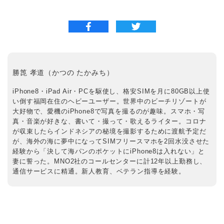
勝箆 孝道（かつの たかみち）
iPhone8・iPad Air・PCを駆使し、格安SIMを月に80GB以上使
い倒す福岡在住のヘビーユーザー。世界中のビーチリゾートが
大好物で、愛機のiPhone8で写真を撮るのが趣味。スマホ・写
真・音楽が好きな、書いて・撮って・歌えるライター。コロナ
が収束したらインドネシアの秘境を撮影するために渡航予定だ
が、海外の海に夢中になってSIMフリースマホを2回水没させた
経験から「決して海パンのポケットにiPhone8は入れない」と
妻に誓った。MNO2社のコールセンターに計12年以上勤務し、
通信サービスに精通。新人教育、ベテラン指導を経験。