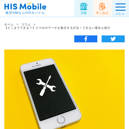
格安SIMならHISモバイル
店舗
申し込み
メニュ
ー
ホーム
コラム
【どこまでできる？】スマホのデータを復元する方法！できない場合も紹介