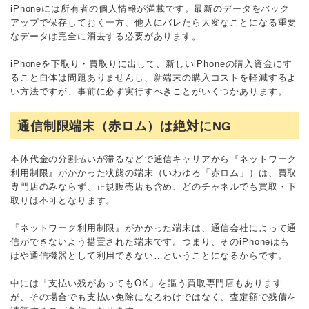
iPhoneには所有者の個人情報が満載です。最新のデータをバック
アップで保存しておく一方、他人にバレたら大変なことになる重要
なデータは完全に消去する必要があります。
iPhoneを下取り・買取りに出して、新しいiPhoneの購入資金にす
ること自体は問題ありませんし、新端末の購入コストを軽減するよ
い方法ですが、事前に必ず実行すべきことがいくつかあります。
通信制限端末（赤ロム）は絶対にNG
本体代金の分割払いが滞るなどで通信キャリアから『ネットワーク
利用制限』がかかった状態の端末（いわゆる「赤ロム」）は、買取
専門店のみならず、正規販売店も含め、どのチャネルでも買取・下
取りは不可となります。
『ネットワーク利用制限』がかかった端末は、通信会社によって通
信ができないよう措置された端末です。つまり、そのiPhoneはも
はや通信機器として利用できない…ということになるからです。
中には「支払い残があってもOK」を謳う買取専門店もあります
が、その場合でも支払い免除になるわけではなく、査定額で残債を