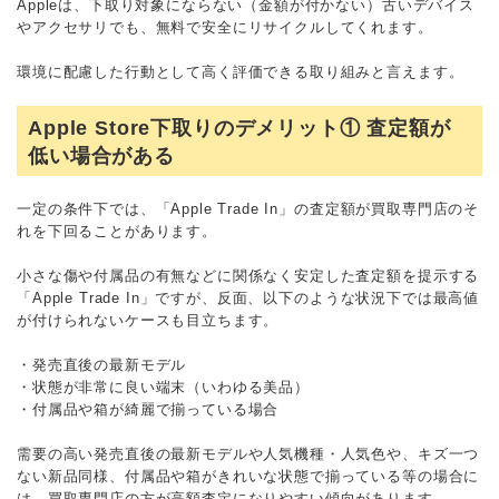
Appleは、下取り対象にならない（金額が付かない）古いデバイス
やアクセサリでも、無料で安全にリサイクルしてくれます。
環境に配慮した行動として高く評価できる取り組みと言えます。
Apple Store下取りのデメリット① 査定額が
低い場合がある
一定の条件下では、「Apple Trade In」の査定額が買取専門店のそ
れを下回ることがあります。
小さな傷や付属品の有無などに関係なく安定した査定額を提示する
「Apple Trade In」ですが、反面、以下のような状況下では最高値
が付けられないケースも目立ちます。
・発売直後の最新モデル
・状態が非常に良い端末（いわゆる美品）
・付属品や箱が綺麗で揃っている場合
需要の高い発売直後の最新モデルや人気機種・人気色や、キズ一つ
ない新品同様、付属品や箱がきれいな状態で揃っている等の場合に
は、買取専門店の方が高額査定になりやすい傾向があります。