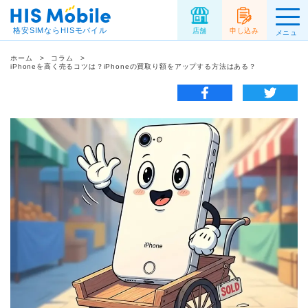
格安SIMならHISモバイル
店舗
申し込み
メニュ
ー
ホーム
コラム
iPhoneを高く売るコツは？iPhoneの買取り額をアップする方法はある？