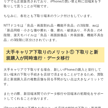
リアでも正規販売されており、iPhoneの買い替え時に旧端末を下
取りして貰うことが可能です。
ちなみに、各社とも下取り端末のランク付けをしています。
NTTドコモは「良品・画面割れ品・機能不良品」の3段階、auは
「新品同様・小さな傷や擦れ・傷、擦れ・破損あり、不具合」の4
段階、楽天モバイルは「良品・画面損傷品・外装損傷、機能不具合
品」の3段階に区分けされています。
大手キャリア下取りのメリット① 下取りと新
規購入が同時進行・データ移行
大手キャリアで下取りする場合、新しいiPhoneの購入と並行して
古い端末の下取り手続きを店頭で済ませることができるため、買取
店と新規購入店の複数店舗を回る手間がない点は大きなメリットで
す。
またその際、新旧端末間でのデータ移行や旧端末の初期化をサポー
トしてくれることがあります。