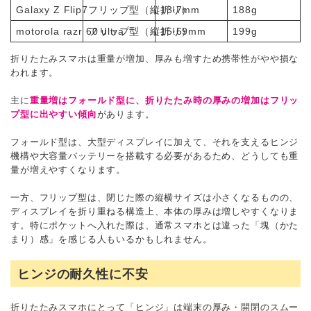
Galaxy Z Flip7
フリップ型（縦折り）
13.7mm
188g
motorola razr 60 ultra
フリップ型（縦折り）
15.69mm
199g
折りたたみスマホは重量が増加、厚みも増すため携帯性がやや損な
われます。
主に
重量増はフォールド型に、折りたたみ時の厚みの増加はフリッ
プ型に出やすい傾向
があります。
フォールド型は、大型ディスプレイに加えて、それを支えるヒンジ
機構や大容量バッテリーを搭載する必要があるため、どうしても重
量が増えやすくなります。
一方、フリップ型は、閉じた際の縦横サイズは小さくなるものの、
ディスプレイを折り重ねる構造上、本体の厚みは増しやすくなりま
す。特にポケットへ入れた際は、通常スマホとは違った「塊（かた
まり）感」を感じる人もいるかもしれません。
ヒンジの耐久性に不安
折りたたみスマホにとって「ヒンジ」は端末の厚み・開閉のスムー