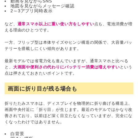
動画を見ながらSNS
地図を見ながらメッセージ確認
2～3アプリ同時表示
など、
通常スマホ以上に重い使い方をしやすい
点も、電池消費が増
える理由のひとつです。
一方、フリップ型は本体サイズやヒンジ構造の関係で、大容量バッ
テリーを搭載しにくい傾向があります。
最新モデルでは省電力化も進んでいますが、通常スマホと比べる
と、
大画面や便利さの代わりにバッテリー消費は増えやすい
という
点は押さえておきたいポイントです。
画面に折り目が残る場合も
折りたたみスマホは、ディスプレイを物理的に折り曲げる構造上、
画面中央付近に「折り目」が生じます。最近のモデルではかなり改
善されており、以前ほど深く目立たなくなっていますが、完全にな
くなったわけではありません。
白背景