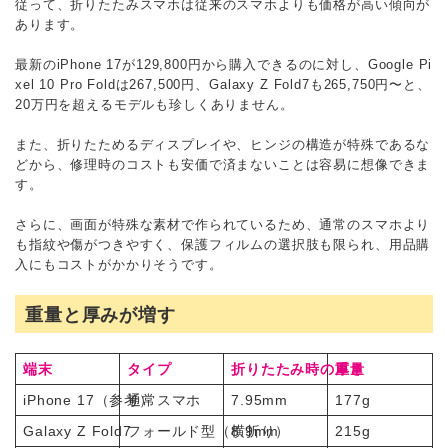
従って、折りたたみスマホは従来のスマホよりも価格が高い傾向が
あります。
最新のiPhone 17が129,800円から購入できるのに対し、Google Pi
xel 10 Pro Foldは267,500円、Galaxy Z Fold7も265,750円〜と、
20万円を超えるモデルも珍しくありません。
また、折りたためるディスプレイや、ヒンジの構造が特殊であるな
どから、修理時のコストも安価で済まないことは容易に想像できま
す。
さらに、画面が特殊な素材で作られているため、通常のスマホより
も指紋や傷がつきやすく、保護フィルムの選択肢も限られ、用品購
入にもコストがかかりそうです。
重量と厚みが増す
端末
タイプ
折りたたみ時の厚さ
重量
iPhone 17（参考）
通常スマホ
7.95mm
177g
Galaxy Z Fold7
フォールド型（横折り）
8.9mm
215g