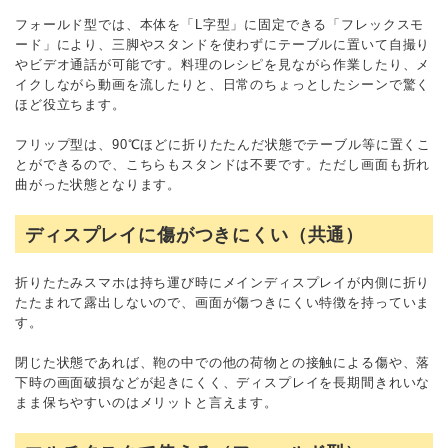
フォールド型では、本体を「L字型」に固定できる「フレックスモ
ード」により、三脚やスタンドを使わずにテーブルに置いて自撮り
やビデオ通話が可能です。料理のレシピを見ながら作業したり、メ
イクしながら動画を流したりと、日常のちょっとしたシーンで驚く
ほど役立ちます。
フリップ型は、90℃ほどに折りたたんだ状態でテーブル等に置くこ
とができるので、こちらもスタンドは不要です。ただし画面も折れ
曲がった状態となります。
ディスプレイに傷がつきにくい（共通）
折りたたみスマホは持ち運び時にメインディスプレイが内側に折り
たたまれて露出しないので、画面が傷つきにくい特徴を持っていま
す。
閉じた状態であれば、鞄の中での他の荷物との接触による傷や、落
下時の画面破損などが起きにくく、ディスプレイを長期間きれいな
まま保ちやすいのはメリットと言えます。