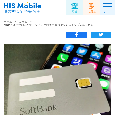
格安SIMならHISモバイル
店舗
申し込み
メニュ
ー
ホーム
コラム
MNPとは？仕組みやメリット、予約番号取得やワンストップ方式を解説