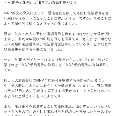
・MNP予約番号には15日間の有効期限がある
MNP制度の導入によって、通信会社を移っても同じ電話番号を使
い続けられるようになったこと自体がメリットですが、そのことに
よって派生的に様々なメリットが生じました。
親戚・知人・友人に新しい電話番号を伝えるのはなかなか骨が折れ
ますし、名刺や年賀状の印刷し直しも不要です。さらには、銀行な
どへの届出電話番号や、電話番号認証を行っているサービスなどの
登録変更手続きも不要になりました。
一方、MNPのデメリットはあまり見当たらないのですが、強いて
挙げれば「MNP予約番号の取得」と「MNP予約番号の有効期限」
です。
転出元の通信会社でMNP予約番号を取得する手間がかかること
や、その際に引きとめにあうことを嫌がる方もいますし、有効期限
（最大15日）内に手続きを完了する必要があることで急かされてい
るようだと感じる方もいるようです。
また、電話番号を変更することで迷惑電話が減少するといったメリ
ットもあるので、必ずしも電話番号を継続した方がよいケースばか