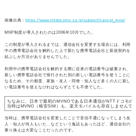
画像出典：
https://www.nttdocomo.co.jp/support/cancel_mnp/
MNP制度が導入されたのは2006年10月でした。
この制度が導入されるまでは、通信会社を変更する場合には、利用
中の携帯電話会社を解約した上で新たな携帯電話会社と新規契約を
結ぶしか方法がありませんでした。
利用中の携帯電話会社を解約する際に従来の電話番号は破棄され、
新しい携帯電話会社で発行された別の新しい電話番号を使うことに
なるため、その都度、家族・友人・同僚・知人など多くの人に新し
い電話番号を使えなければならずとても不便でした。
ちなみに、日本で最初のMVNOである日本通信がNTTドコモのFO
当時はMVNO（格安SIM）も、楽天モバイルも存在しませんで
当時は、携帯電話会社を変更したことで音信不通になってしまう友
人・知人が何人もいた…などという逸話もあったほど、通信会社の
乗り換えは大変なことだったのです。