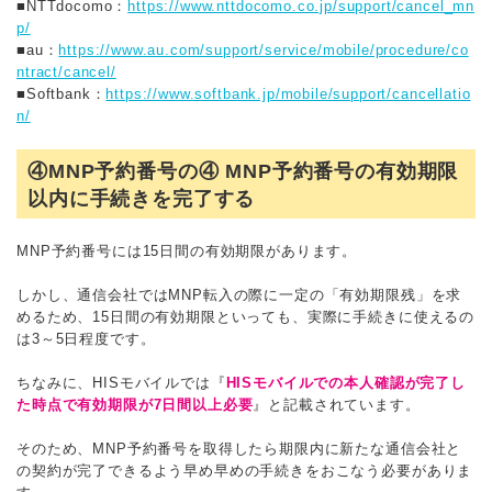
■NTTdocomo：
https://www.nttdocomo.co.jp/support/cancel_mn
p/
■au：
https://www.au.com/support/service/mobile/procedure/co
ntract/cancel/
■Softbank：
https://www.softbank.jp/mobile/support/cancellatio
n/
④MNP予約番号の④ MNP予約番号の有効期限
以内に手続きを完了する
MNP予約番号には15日間の有効期限があります。
しかし、通信会社ではMNP転入の際に一定の「有効期限残」を求
めるため、15日間の有効期限といっても、実際に手続きに使えるの
は3～5日程度です。
ちなみに、HISモバイルでは『
HISモバイルでの本人確認が完了し
た時点で有効期限が7日間以上必要
』と記載されています。
そのため、MNP予約番号を取得したら期限内に新たな通信会社と
の契約が完了できるよう早め早めの手続きをおこなう必要がありま