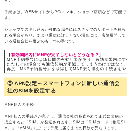
す。
手続きは、WEBサイトからPC/スマホ、ショップ店頭などで可能で
す。
ショップでの申し込みが可能な場合にはスタッフのサポートを得ら
れる場合があり、あまり通信に詳しくない場合には、店舗展開して
いる通信会社を選ぶのも一つの手です。
【
有効期限内にMNPが完了しないとどうなる？
】
MNP予約番号には15日間の有効期限があり、有効期限内にす
ただしその場合でも通信契約が消滅してしまうわけではなく、
再度「MNP予約番号」を取得してMNP乗り換えの手続きをや
⑤ APN設定～スマートフォンに新しい通信会
社のSIMを設定する
MNP転入の手続
MNP転入の手続きが完了し、通信会社の審査を経て正式に契約が
成立すると「SIM」が発送されます。SIMは「SIMカード（物理SI
M）」「eSIM」によって手元に届くまでの日数が異なります。