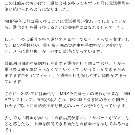
この仕組みのおかげで、通信会社を移ってもずっと同じ電話番号を
使い続けられるようになりました。
MNP導入以前は乗り換えごとに電話番号が変わってしまうことか
ら、通信会社を乗り換えることに積極的にはなれませんでした。
しかし、今は番号を持ち運びできるだけでなく、さらなる変化とし
て、MNP手数料や、乗り換え先の契約事務手数料などの撤廃な
ど、さらに乗り換えがしやすい環境になっています。
最低利用期間や解約料も廃止する通信会社も増えており、万が一、
乗り換え先が気に入らなくてもいくらでもやり直しができるため、
ますます自分 にフィットした通信会社を探しやすい傾向が強まっ
ています。
さらに、2023年には面倒な「MNP予約番号」の発行が不要な『MN
Pワンストップ』方式が導入され、転出時の引き留め等から開放さ
れ今まで以上に通信会社乗り換えのハードルが低くなっています。
少しでも「料金が高い」「通信品質が悪い」「サポートがダメ」な
どと感じたら、不満を解消できる新たな通信会社を探してみるべき
です。