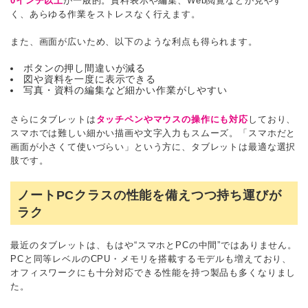
0インチ以上
が一般的。資料表示や編集、Web閲覧などが見やす
く、あらゆる作業をストレスなく行えます。
また、画面が広いため、以下のような利点も得られます。
ボタンの押し間違いが減る
図や資料を一度に表示できる
写真・資料の編集など細かい作業がしやすい
さらにタブレットは
タッチペンやマウスの操作にも対応
しており、
スマホでは難しい細かい描画や文字入力もスムーズ。「スマホだと
画面が小さくて使いづらい」という方に、タブレットは最適な選択
肢です。
ノートPCクラスの性能を備えつつ持ち運びが
ラク
最近のタブレットは、もはや“スマホとPCの中間”ではありません。
PCと同等レベルのCPU・メモリを搭載するモデルも増えており、
オフィスワークにも十分対応できる性能を持つ製品も多くなりまし
た。