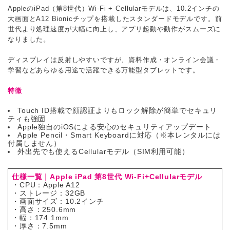
AppleのiPad（第8世代）Wi-Fi + Cellularモデルは、10.2インチの
大画面とA12 Bionicチップを搭載したスタンダードモデルです。前
世代より処理速度が大幅に向上し、アプリ起動や動作がスムーズに
なりました。
ディスプレイは反射しやすいですが、資料作成・オンライン会議・
学習などあらゆる用途で活躍できる万能型タブレットです。
特徴
Touch ID搭載で顔認証よりもロック解除が簡単でセキュリ
ティも強固
Apple独自のiOSによる安心のセキュリティアップデート
Apple Pencil・Smart Keyboardに対応（※本レンタルには
付属しません）
外出先でも使えるCellularモデル（SIM利用可能）
仕様一覧｜Apple iPad 第8世代 Wi-Fi+Cellularモデル
・CPU：Apple A12
・ストレージ：32GB
・画面サイズ：10.2インチ
・高さ：250.6mm
・幅：174.1mm
・厚さ：7.5mm