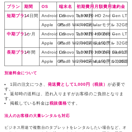
プラン
期間
OS
端末名
初期費用
月額費用
違約金
短期プラン
14日間
Android OS
Lenovo Tab M10 HD 2nd Gen LTE
3,900円
–
–
Apple iOS
iPad8 Wi-Fi+Cellularモデル 32GB
4,400円
–
–
中期プラン
1か月
Android OS
Lenovo Tab M10 HD 2nd Gen LTE
2,000円
4,600円
–
Apple iOS
iPad8 Wi-Fi+Cellularモデル 32GB
2,000円
5,150円
–
長期プラン
1年間
Android OS
Lenovo Tab M10 HD 2nd Gen LTE
2,000円
3,800円
10,000円
Apple iOS
iPad8 Wi-Fi+Cellularモデル 32GB
2,000円
4,150円
10,000円
別途料金について
1回の注文につき、
発送費として1,000円（税抜）
が必要で
す。
返却時の送料は、恐れ入りますがお客様のご負担となりま
す。
掲載している料金は
税抜価格
です。
法人のお客様の大量レンタルも対応
ビジネス用途で複数台のタブレットをレンタルしたい場合など、オ