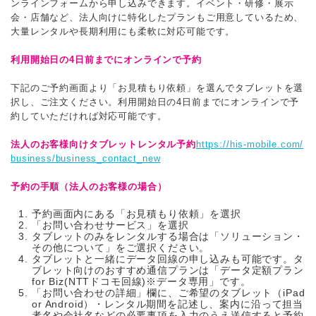
ンラインフォームから申し込みできます。イベント・研修・展示
会・店舗など、法人向けに特化したプランもご用意しているため、
大量レンタルや長期利用にも柔軟に対応可能です。
利用開始日の4日前までにオンラインで予約
下記のご予約画面より「お見積もり依頼」を選んでタブレットを選
択し、ご注文ください。利用開始日の4日前までにオンラインで予
約していただければ対応可能です。
法人のお客様向けタブレットレンタル予約
https://his-mobile.com/
business/business_contact_new
予約の手順（法人のお客様の場合）
予約画面内にある「お見積もり依頼」を選択
「お問い合わせサービス」を選択
タブレットのみをレンタルする場合は「ソリューション・
その他について」をご選択ください。
タブレットと一緒にデータ回線の申し込みも可能です。タ
ブレット向けのおすすめ通信プランは「データ定額プラン
for Biz(NTTドコモ回線)※データ専用」です。
「お問い合わせの詳細」欄に、ご希望のタブレット（iPad
or Android）・レンタル期間を記述し、案内に沿って担当
者名や会社名などの必要事項を入力のうえ送信すると予約