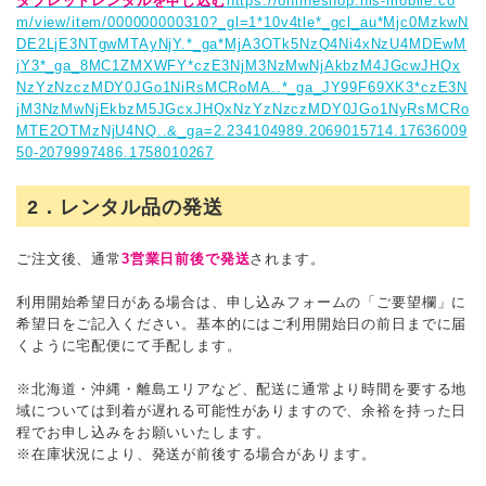
タブレットレンタルを申し込む
https://onlineshop.his-mobile.co
m/view/item/000000000310?_gl=1*10v4tle*_gcl_au*Mjc0MzkwN
DE2LjE3NTgwMTAyNjY.*_ga*MjA3OTk5NzQ4Ni4xNzU4MDEwM
jY3*_ga_8MC1ZMXWFY*czE3NjM3NzMwNjAkbzM4JGcwJHQx
NzYzNzczMDY0JGo1NiRsMCRoMA..*_ga_JY99F69XK3*czE3N
jM3NzMwNjEkbzM5JGcxJHQxNzYzNzczMDY0JGo1NyRsMCRo
MTE2OTMzNjU4NQ..&_ga=2.234104989.2069015714.17636009
50-2079997486.1758010267
2．レンタル品の発送
ご注文後、通常
3営業日前後で発送
されます。
利用開始希望日がある場合は、申し込みフォームの「ご要望欄」に
希望日をご記入ください。基本的にはご利用開始日の前日までに届
くように宅配便にて手配します。
※北海道・沖縄・離島エリアなど、配送に通常より時間を要する地
域については到着が遅れる可能性がありますので、余裕を持った日
程でお申し込みをお願いいたします。
※在庫状況により、発送が前後する場合があります。