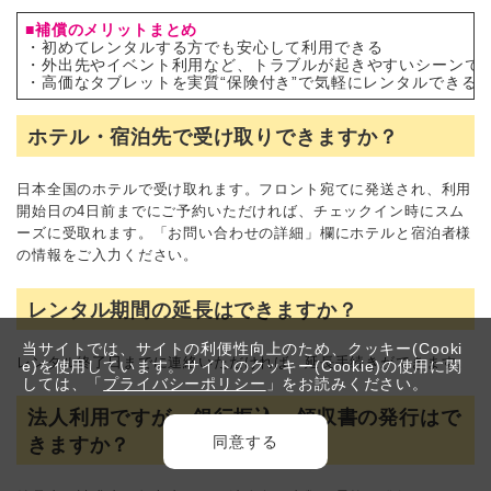
■補償のメリットまとめ
・初めてレンタルする方でも安心して利用できる
・外出先やイベント利用など、トラブルが起きやすいシーンで
・高価なタブレットを実質“保険付き”で気軽にレンタルできる
ホテル・宿泊先で受け取りできますか？
日本全国のホテルで受け取れます。フロント宛てに発送され、利用
開始日の4日前までにご予約いただければ、チェックイン時にスム
ーズに受取れます。「お問い合わせの詳細」欄にホテルと宿泊者様
の情報をご入力ください。
レンタル期間の延長はできますか？
当サイトでは、サイトの利便性向上のため、クッキー(Cooki
レンタル終了日までに連絡いただければ、延長手続きができます。
e)を使用しています。サイトのクッキー(Cookie)の使用に関
しては、「
プライバシーポリシー
」をお読みください。
法人利用ですが、銀行振込・領収書の発行はで
同意する
きますか？