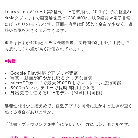
Lenovo Tab M10 HD 第2世代 LTEモデルは、10.1インチの軽量An
droidタブレットで画面解像度は1280×800p。映像鑑賞や電子書籍
にぴったりのモデルです。画面占有率は約85%で余白が少なく、資
料や画像を大きく表示できます。
重量はわずか420gとクラス最軽量級。長時間の利用や片手持ちで
も疲れにくい点が高く評価されています。
■特徴
Google Play対応でアプリが豊富
写真・動画が鮮やかに映るクリアな画質
microSDカードで最大256GBまでストレージ拡張可能
5000mAhバッテリーで長時間利用できる
外出先でも使えるLTEモデル（SIM利用可能）
処理性能は少し控えめで、複数アプリを同時に動かすと動きが重く
感じる場合がありますが、
「読書・ブラウジングを中心に使いたい」方には良いモデルです。