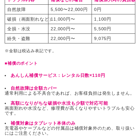
自然故障
5,500〜22,000円
0円
破損（画面割れなど）
11,000円〜
1,100円
全損・水没
22,000円〜
5,500円
紛失・盗難
22,000円〜
9,075円
※金額は税込み表記です。
■補償のポイント
あんしん補償サービス：レンタル日数×110円
自然故障は全額カバー
通常利用による不具合であれば、お客様負担は発生しません。
高額になりがちな破損や水没も少額で対応可能
画面割れや水没など、修理費が高くなりやすいトラブルも安心
です。
補償対象はタブレット本体のみ
充電器やケーブルなどの付属品は補償対象外のため、取り扱い
にはご注意ください。