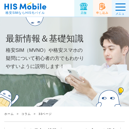
格安SIMならHISモバイル
店舗
申し込み
メニュ
ー
最新情報＆基礎知識
格安SIM（MVNO）や格安スマホの
疑問について初心者の方でもわかり
やすいように説明します！
ホーム
コラム
33ページ