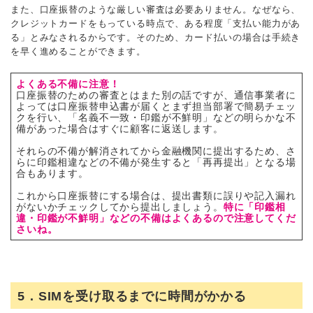
また、口座振替のような厳しい審査は必要ありません。なぜなら、
クレジットカードをもっている時点で、ある程度「支払い能力があ
る」とみなされるからです。そのため、カード払いの場合は手続き
を早く進めることができます。
よくある不備に注意！
口座振替のための審査とはまた別の話ですが、通信事業者に
よっては口座振替申込書が届くとまず担当部署で簡易チェッ
クを行い、「名義不一致・印鑑が不鮮明」などの明らかな不
備があった場合はすぐに顧客に返送します。
それらの不備が解消されてから金融機関に提出するため、さ
らに印鑑相違などの不備が発生すると「再再提出」となる場
合もあります。
これから口座振替にする場合は、提出書類に誤りや記入漏れ
がないかチェックしてから提出しましょう。
特に「印鑑相
違・印鑑が不鮮明」などの不備はよくあるので注意してくだ
さいね。
5．SIMを受け取るまでに時間がかかる