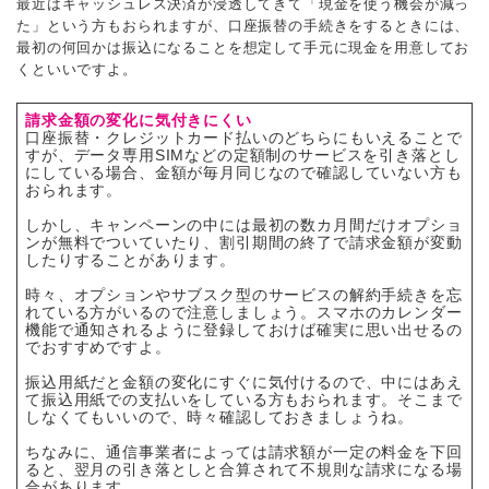
最近はキャッシュレス決済が浸透してきて「現金を使う機会が減っ
た」という方もおられますが、口座振替の手続きをするときには、
最初の何回かは振込になることを想定して手元に現金を用意してお
くといいですよ。
請求金額の変化に気付きにくい
口座振替・クレジットカード払いのどちらにもいえることで
すが、データ専用SIMなどの定額制のサービスを引き落とし
にしている場合、金額が毎月同じなので確認していない方も
おられます。
しかし、キャンペーンの中には最初の数カ月間だけオプショ
ンが無料でついていたり、割引期間の終了で請求金額が変動
したりすることがあります。
時々、オプションやサブスク型のサービスの解約手続きを忘
れている方がいるので注意しましょう。スマホのカレンダー
機能で通知されるように登録しておけば確実に思い出せるの
でおすすめですよ。
振込用紙だと金額の変化にすぐに気付けるので、中にはあえ
て振込用紙での支払いをしている方もおられます。そこまで
しなくてもいいので、時々確認しておきましょうね。
ちなみに、通信事業者によっては請求額が一定の料金を下回
ると、翌月の引き落としと合算されて不規則な請求になる場
合があります。