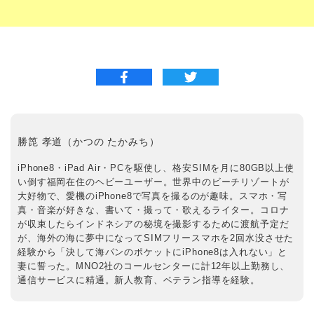
勝箆 孝道（かつの たかみち）
iPhone8・iPad Air・PCを駆使し、格安SIMを月に80GB以上使
い倒す福岡在住のヘビーユーザー。世界中のビーチリゾートが
大好物で、愛機のiPhone8で写真を撮るのが趣味。スマホ・写
真・音楽が好きな、書いて・撮って・歌えるライター。コロナ
が収束したらインドネシアの秘境を撮影するために渡航予定だ
が、海外の海に夢中になってSIMフリースマホを2回水没させた
経験から「決して海パンのポケットにiPhone8は入れない」と
妻に誓った。MNO2社のコールセンターに計12年以上勤務し、
通信サービスに精通。新人教育、ベテラン指導を経験。