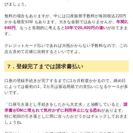
びましょう。
無料の場合もありますが、中には口座振替手数料が毎回税込220円
かかる格安SIM もあります。大きな金額ではありませんが、
年間2,
640円
、もっと長期的に考えると
10年で26,400円の違い
が出てきま
す。
クレジットカード払いであれば大抵かからない手数料なので、この
点も含めて正確に比較するといいですよ。
7．登録完了までは請求書払い
口座の登録手続きが完了するまでに1カ月程度かかるので、締め日
によっては最初の1、2カ月は振込用紙での支払いになるケースが多
いです。
「口座引き落とし手続きをしたから大丈夫」と油断していると、
請
求書がDMに埋もれて気付かずに利用停止になる恐れ
があります。
特に初回の引き落としに間に合ったかどうかはチェックしておきま
しょうね。