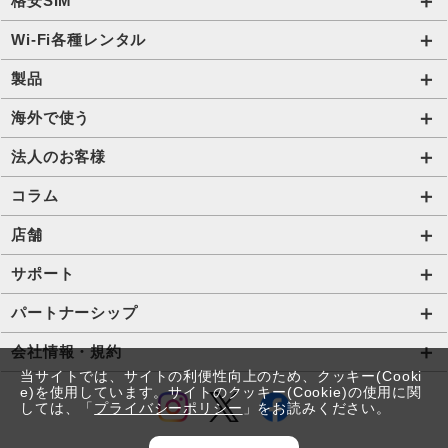
格安SIM
国内通信SIM一覧
Wi-Fi各種レンタル
自由自在2.0プラン
法人のお客様トップページ
製品
ビタッ！プラン
海外短期レンタル HIS Wi-Fi
オンラインショップ
海外で使う
データ定額2.0プラン
国内外長期レンタル HIS Wi-Fi PLUS+
HIS Mobileケア
海外通信一覧
法人のお客様
販売終了したプラン
タブレットレンタル
海外短期レンタル HIS Wi-Fi
サービス一覧【法人】
コラム
携帯レンタル
国内外長期レンタル HIS Wi-Fi PLUS+
格安SIM【法人】
コラムTOP
店舗
Trip SIM(海外利用 プリペイド eSIM)
ご利用開始の流れ【法人】
格安SIMに関する記事
HISモバイル取扱店舗
サポート
プリペイドSIM
ご利用開始の流れ【個人事業主・その他団体】
Wi-Fiに関する記事
サポートトップページ
パートナーシップ
法人向け取扱端末
スマホ・タブレット端末に関する記事
SIMロック解除手続き
店舗型代理店募集
会社情報・規約
Wi-Fiレンタル HIS Wi-Fi PLUS+ for Biz
お役立ち情報
当サイトでは、サイトの利便性向上のため、クッキー(Cooki
プロファイル・APN設定の方法
アライアンス関係
会社情報
e)を使用しています。サイトのクッキー(Cookie)の使用に関
IoTソリューション
しては、「
プライバシーポリシー
」をお読みください。
法人コラム
eSIMの設定方法
コラボ・提携関係
採用情報
ホテルDX