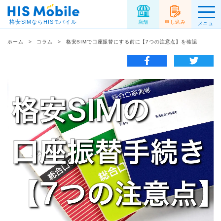
格安SIMならHISモバイル
店舗
申し込み
メニュ
ー
ホーム
コラム
格安SIMで口座振替にする前に【7つの注意点】を確認