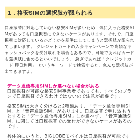
1．格安SIMの選択肢が限られる
口座振替に対応していない格安SIMが多いため、気に入った格安SI
Mがあっても口座振替にできないケースがあります。それで、口座
振替に対応しているかどうかを基準にしてしまうと選択肢が限られ
てしまいます。 クレジットカードの入会キャンペーンで高額なキ
ャッシュバックを受け取れる場合もあるので、可能であればカード
も選択肢に含めるといいでしょう。 急ぎであれば「クレジットカ
ード 即日利用」 というキーワードで検索すると、色んな選択肢が
出てきますよ。
データ通信専用SIMしか選べない場合がある
口座振替が可能な格安SIM事業者であっても、すべてのプラ
ンで口座振替できるわけではないので注意が必要です。
格安SIMは大きく分けると2種類あり、「データ通信専用SI
M」と「音声通話SIM」があります。口座振替で申し込もう
とすると「データ通信専用SIM」しか選べず、「音声通話SI
M」に関しては口座振替での受付ができないケースがあるの
です。
具体的にいうと、BIGLOBEモバイルは口座振替が可能です