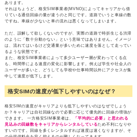
あります。
それはちょうど、格安SIM事業者(MVNO)によってキャリアから借
りている通信回線の量が違うのと同じです。道路でいうと車線の数
ですね。車線が少ないと車の流れは悪くなってしまいます。
ただ、誤解して欲しくないのですが、実際の道路で時折生じる渋滞
のように「数十分動かない」という意味ではありません。イメージ
は、流れてはいるけど交通量が多いために速度を落として走ってい
るような状態です。
また、格安SIM事業者によって多少ユーザー層が変わってくる点
も、時間帯による速度の変化に影響します。例えば学生や社会人の
ユーザーが多いと、どうしても学校や仕事時間以外にアクセスが集
中して速度が低下します。
格安SIMの速度が低下しやすいのはなぜ？
格安SIMの速度がキャリアよりも低下しやすいのはなぜでしょう
か？キャリアは自社回線なので必要に応じて優先的に回線の増強が
できます。 一方格安SIM事業者は、
「平均的に必要」と思われる
見込みの回線数をキャリアからレンタルしている
ため不利になりや
すいのです。回線を多くレンタルすれば速度は速くなりますが、そ
の分提供料金を安く抑えるのが難しくなってきます。