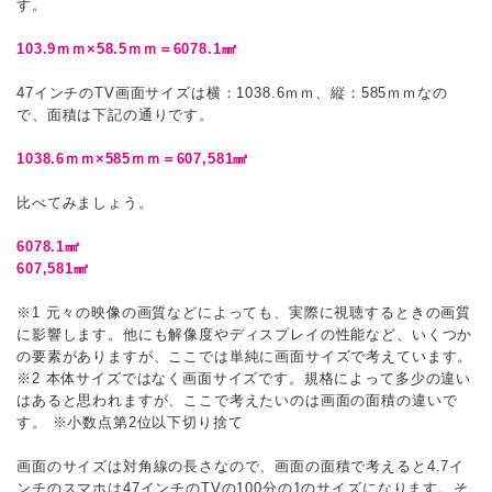
す。
103.9ｍｍ×58.5ｍｍ＝6078.1㎟
47インチのTV画面サイズは横：1038.6ｍｍ、縦：585ｍｍなの
で、面積は下記の通りです。
1038.6ｍｍ×585ｍｍ＝607,581㎟
比べてみましょう。
6078.1㎟
607,581㎟
※1 元々の映像の画質などによっても、実際に視聴するときの画質
に影響します。他にも解像度やディスプレイの性能など、いくつか
の要素がありますが、ここでは単純に画面サイズで考えています。
※2 本体サイズではなく画面サイズです。規格によって多少の違い
はあると思われますが、ここで考えたいのは画面の面積の違いで
す。 ※小数点第2位以下切り捨て
画面のサイズは対角線の長さなので、画面の面積で考えると4.7イ
ンチのスマホは47インチのTVの100分の1のサイズになります。そ