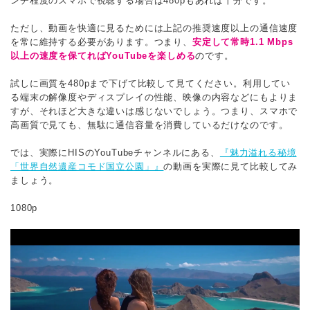
ンチ程度のスマホで視聴する場合は480pもあれば十分です。
ただし、動画を快適に見るためには上記の推奨速度以上の通信速度
を常に維持する必要があります。つまり、
安定して常時1.1 Mbps
以上の速度を保てればYouTubeを楽しめる
のです。
試しに画質を480pまで下げて比較して見てください。利用してい
る端末の解像度やディスプレイの性能、映像の内容などにもよりま
すが、それほど大きな違いは感じないでしょう。つまり、スマホで
高画質で見ても、無駄に通信容量を消費しているだけなのです。
では、実際にHISのYouTubeチャンネルにある、
『魅力溢れる秘境
「世界自然遺産コモド国立公園」』
の動画を実際に見て比較してみ
ましょう。
1080p