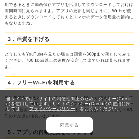
用できるときに動画保存アプリを活用してダウンロードしておけば
隙間時間に見られますよ。アプリの更新も同じように、Wi-Fiが使
えるときにダウンロードしておくとスマホのデータ使用量の節約に
もなりますね。
3．画質を下げる
どうしてもYouTubeを見たい場合は画質を360pまで落としてみて
ください。700 kbps以上の速度が安定して出ていれば見られます
よ。
4．フリーWi-Fiを利用する
外出先でWi-Fiをオンにしてみて、フリーWi-Fiが使えないか試して
当サイトでは、サイトの利便性向上のため、クッキー(Cooki
e)を使用しています。サイトのクッキー(Cookie)の使用に関
みましょう。市町村、コンビニやカフェなどが提供しているフリー
しては、「
プライバシーポリシー
」をお読みください。
Wi-Fiが使えるかもしれません。ただし、利用者が多いとフリーWi-
Fiの方が遅い場合があります。
同意する
5．アプリの自動更新をオフにする