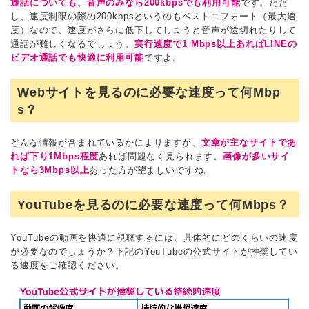
通話についても、音声のみなら200kbpsでも利用可能
です。ただ
し、速度制限の際の200kbpsというのもベストエフォート（最大速
度）なので、速度がさらに低下してしまうと音声が途切れたりして
通話が難しくなるでしょう。
実行速度で1 Mbps以上あればLINEの
ビデオ通話でも快適に利用可能
ですよ。
Webサイトを見るのに必要な速度って何Mbp
s？
どんな情報が含まれているかによりますが、
文章が主なサイトであ
れば下り1Mbps程度
あれば問題なく見られます。
画像が多いサイ
トなら3Mbps以上
あった方が望ましいですね。
YouTubeを見るのに必要な速度って何Mbps？
YouTubeの動画を快適に視聴するには、具体的にどのくらいの速度
が必要なのでしょうか？下記のYouTubeの公式サイトが推奨してい
る速度をご確認ください。