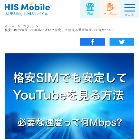
格安SIMならHISモバイル
店舗
申し込み
メニュ
ー
ホーム
コラム
格安SIMの速度って本当に遅い？安定して使える通信速度って何Mbps？