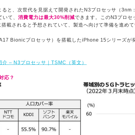
よると、次世代を見据えて開発されたN3プロセッサ（3nm
ていて、
消費電力は最大30%削減
できます。このN3プロセッサ
リーズに搭載されると予想されていて、製造へ向けて準備を進め
7 Bionicプロセッサ）を搭載したiPhone 15シリーズ
。
介 – N3プロセッサ｜TSMC（英文）
波対応？