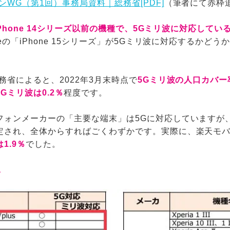
インWG（第1回）事務局資料｜総務省
[PDF]
（筆者にて赤枠
Phone 14シリーズ以前の機種で、5Gミリ波に対応して
eの「iPhone 15シリーズ」が5Gミリ波に対応するかど
。
務省によると、2022年3月末時点で
5Gミリ波の人口カバー率
Gミリ波は0.2％
程度です。
フォンメーカーの「主要な端末」は5Gに対応していますが
定され、全体からすればごくわずかです。実際に、楽天モ
1.9％
でした。
況