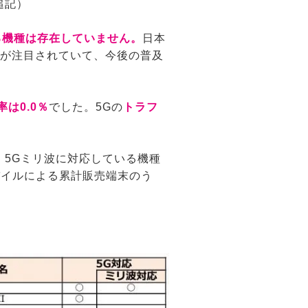
追記）
いる機種は存在していません。
日本
うかが注目されていて、今後の普及
は0.0％
でした。5Gの
トラフ
、5Gミリ波に対応している機種
バイルによる累計販売端末のう