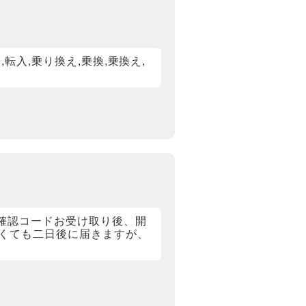
,転入,乗り換え,乗換,乗換え,
所確認コードお受け取り後、開
早くても二日後に届きますが、