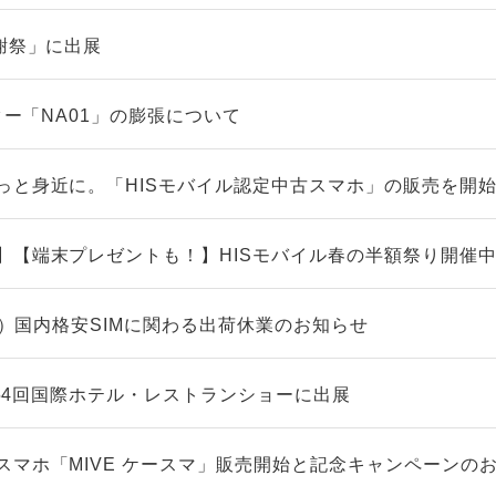
謝祭」に出展
ーター「NA01」の膨張について
っと身近に。「HISモバイル認定中古スマホ」の販売を開
】【端末プレゼントも！】HISモバイル春の半額祭り開催
（火）国内格安SIMに関わる出荷休業のお知らせ
】第54回国際ホテル・レストランショーに出展
スマホ「MIVE ケースマ」販売開始と記念キャンペーンの