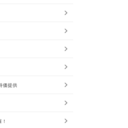
を特価提供
催！