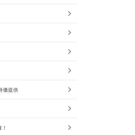
を特価提供
催！