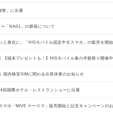
謝祭」に出展
ーター「NA01」の膨張について
っと身近に。「HISモバイル認定中古スマホ」の販売を開
】【端末プレゼントも！】HISモバイル春の半額祭り開催
（火）国内格安SIMに関わる出荷休業のお知らせ
】第54回国際ホテル・レストランショーに出展
スマホ「MIVE ケースマ」販売開始と記念キャンペーンの