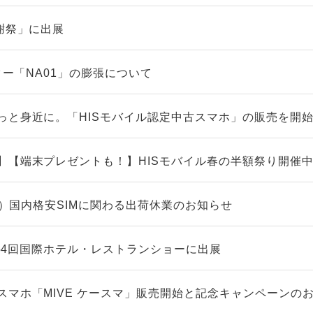
謝祭」に出展
ーター「NA01」の膨張について
っと身近に。「HISモバイル認定中古スマホ」の販売を開
】【端末プレゼントも！】HISモバイル春の半額祭り開催
（火）国内格安SIMに関わる出荷休業のお知らせ
】第54回国際ホテル・レストランショーに出展
スマホ「MIVE ケースマ」販売開始と記念キャンペーンの