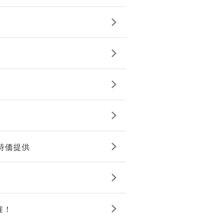
を特価提供
催！