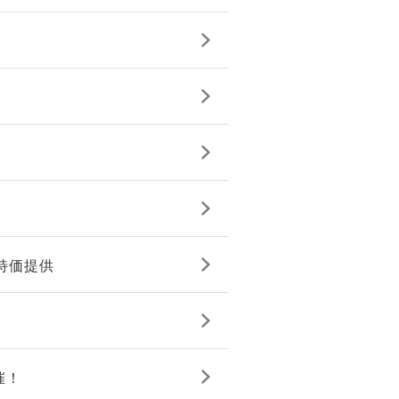
を特価提供
催！