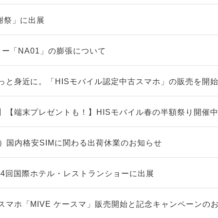
謝祭」に出展
ーター「NA01」の膨張について
っと身近に。「HISモバイル認定中古スマホ」の販売を開
】【端末プレゼントも！】HISモバイル春の半額祭り開催
（火）国内格安SIMに関わる出荷休業のお知らせ
】第54回国際ホテル・レストランショーに出展
スマホ「MIVE ケースマ」販売開始と記念キャンペーンの