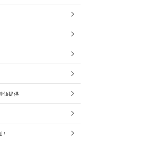
を特価提供
催！