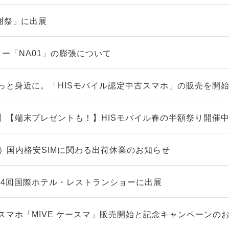
謝祭」に出展
ーター「NA01」の膨張について
っと身近に。「HISモバイル認定中古スマホ」の販売を開
】【端末プレゼントも！】HISモバイル春の半額祭り開催
（火）国内格安SIMに関わる出荷休業のお知らせ
】第54回国際ホテル・レストランショーに出展
スマホ「MIVE ケースマ」販売開始と記念キャンペーンの