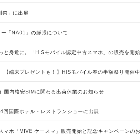
謝祭」に出展
ーター「NA01」の膨張について
っと身近に。「HISモバイル認定中古スマホ」の販売を開
】【端末プレゼントも！】HISモバイル春の半額祭り開催
（火）国内格安SIMに関わる出荷休業のお知らせ
】第54回国際ホテル・レストランショーに出展
スマホ「MIVE ケースマ」販売開始と記念キャンペーンの