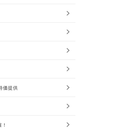
を特価提供
催！