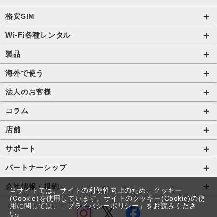
格安SIM
国内通信SIM一覧
Wi-Fi各種レンタル
自由自在2.0プラン
法人のお客様トップページ
製品
ビタッ！プラン
海外短期レンタル HIS Wi-Fi
オンラインショップ
海外で使う
データ定額2.0プラン
国内外長期レンタル HIS Wi-Fi PLUS+
HIS Mobileケア
海外通信一覧
法人のお客様
販売終了したプラン
タブレットレンタル
海外短期レンタル HIS Wi-Fi
サービス一覧【法人】
コラム
携帯レンタル
国内外長期レンタル HIS Wi-Fi PLUS+
格安SIM【法人】
コラムTOP
店舗
Trip SIM(海外利用 プリペイド eSIM)
ご利用開始の流れ【法人】
格安SIMに関する記事
HISモバイル取扱店舗
サポート
プリペイドSIM
ご利用開始の流れ【個人事業主・その他団体】
Wi-Fiに関する記事
サポートトップページ
パートナーシップ
法人向け取扱端末
スマホ・タブレット端末に関する記事
SIMロック解除手続き
店舗型代理店募集
会社情報・規約
当サイトでは、サイトの利便性向上のため、クッキー
Wi-Fiレンタル HIS Wi-Fi PLUS+ for Biz
お役立ち情報
(Cookie)を使用しています。サイトのクッキー(Cookie)の使
プロファイル・APN設定の方法
アライアンス関係
会社情報
用に関しては、「
プライバシーポリシー
」をお読みくださ
IoTソリューション
い。
法人コラム